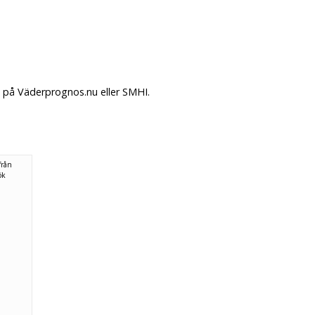
. på Väderprognos.nu eller SMHI.
från
ök