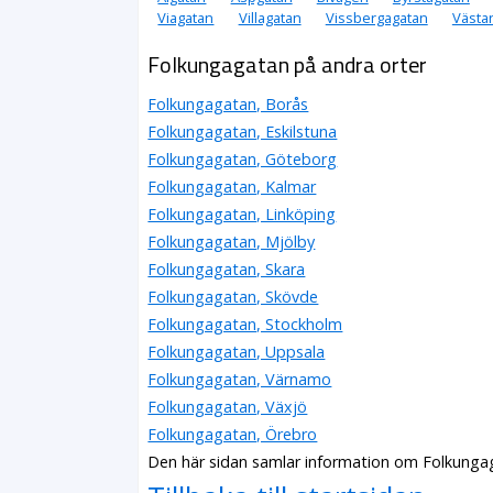
Viagatan
Villagatan
Vissbergagatan
Västa
Folkungagatan på andra orter
Folkungagatan, Borås
Folkungagatan, Eskilstuna
Folkungagatan, Göteborg
Folkungagatan, Kalmar
Folkungagatan, Linköping
Folkungagatan, Mjölby
Folkungagatan, Skara
Folkungagatan, Skövde
Folkungagatan, Stockholm
Folkungagatan, Uppsala
Folkungagatan, Värnamo
Folkungagatan, Växjö
Folkungagatan, Örebro
Den här sidan samlar information om Folkunga