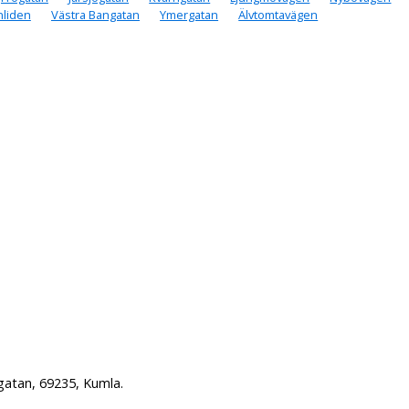
nliden
Västra Bangatan
Ymergatan
Älvtomtavägen
gatan, 69235, Kumla.