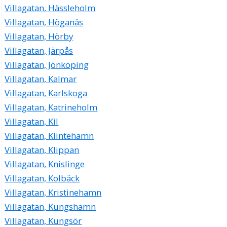
Villagatan, Hässleholm
Villagatan, Höganäs
Villagatan, Hörby
Villagatan, Järpås
Villagatan, Jönköping
Villagatan, Kalmar
Villagatan, Karlskoga
Villagatan, Katrineholm
Villagatan, Kil
Villagatan, Klintehamn
Villagatan, Klippan
Villagatan, Knislinge
Villagatan, Kolbäck
Villagatan, Kristinehamn
Villagatan, Kungshamn
Villagatan, Kungsör