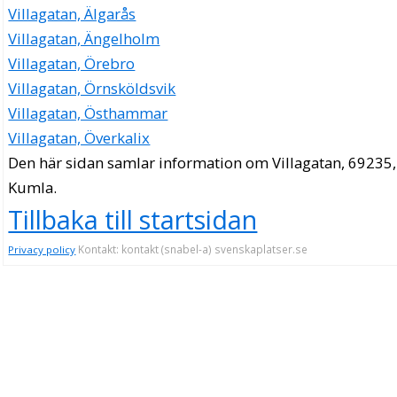
Villagatan, Älgarås
Villagatan, Ängelholm
Villagatan, Örebro
Villagatan, Örnsköldsvik
Villagatan, Östhammar
Villagatan, Överkalix
Den här sidan samlar information om Villagatan, 69235,
Kumla.
Tillbaka till startsidan
Kontakt: kontakt (snabel-a) svenskaplatser.se
Privacy policy