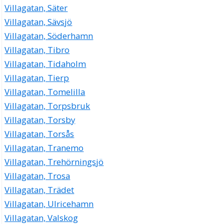
Villagatan, Säter
Villagatan, Sävsjö
Villagatan, Söderhamn
Villagatan, Tibro
Villagatan, Tidaholm
Villagatan, Tierp
Villagatan, Tomelilla
Villagatan, Torpsbruk
Villagatan, Torsby
Villagatan, Torsås
Villagatan, Tranemo
Villagatan, Trehörningsjö
Villagatan, Trosa
Villagatan, Trädet
Villagatan, Ulricehamn
Villagatan, Valskog