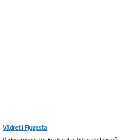
Vädret i Fjugesta
Väderprognos för Bruksgatan hittar du t.ex. på