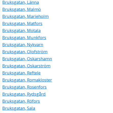
Bruksgatan, Länna
Bruksgatan, Malmö
Bruksgatan, Marieholm
Bruksgatan, Matfors
Bruksgatan, Motala
Bruksgatan, Munkfors
Bruksgatan, Nykvarn
Bruksgatan, Olofström
Bruksgatan, Oskarshamn
Bruksgatan, Oskarström
Bruksgatan, Reftele
Bruksgatan, Romakloster
Bruksgatan, Rosenfors
Bruksgatan, Rydsgård
Bruksgatan, Röfors
Bruksgatan, Sala