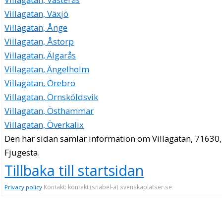
Villagatan, Växjö
Villagatan, Ånge
Villagatan, Åstorp
Villagatan, Älgarås
Villagatan, Ängelholm
Villagatan, Örebro
Villagatan, Örnsköldsvik
Villagatan, Östhammar
Villagatan, Överkalix
Den här sidan samlar information om Villagatan, 71630,
Fjugesta.
Tillbaka till startsidan
Kontakt: kontakt (snabel-a) svenskaplatser.se
Privacy policy