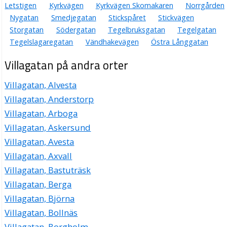
Letstigen
Kyrkvägen
Kyrkvägen Skomakaren
Norrgården
Nygatan
Smedjegatan
Stickspåret
Stickvägen
Storgatan
Södergatan
Tegelbruksgatan
Tegelgatan
Tegelslagaregatan
Vändhakevägen
Östra Långgatan
Villagatan på andra orter
Villagatan, Alvesta
Villagatan, Anderstorp
Villagatan, Arboga
Villagatan, Askersund
Villagatan, Avesta
Villagatan, Axvall
Villagatan, Bastuträsk
Villagatan, Berga
Villagatan, Björna
Villagatan, Bollnäs
Villagatan, Borgholm