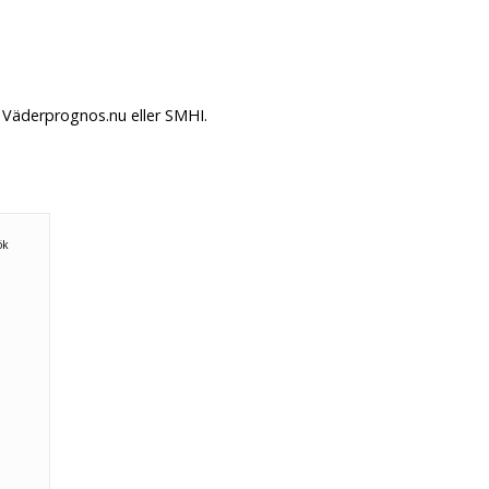
 Väderprognos.nu eller SMHI.
n
ök