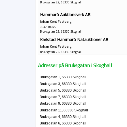
Bruksgatan 22, 66330 Skoghall
Hammarö Auktionsverk AB
Johan Kent Fastberg
054-510075
Bruksgatan 22, 66330 Skoghall
Karlstad-Hammarö Nätauktioner AB
Johan Kent Fastberg
Bruksgatan 22, 66330 Skoghall
Värmlandssoffan AB
Adresser på Bruksgatan i Skoghall
Percy Kent Fastberg
054-510075
Bruksgatan 1, 66330 Skoghall
Bruksgatan 22, 66330 Skoghall
Bruksgatan 3, 66330 Skoghall
GL Gastronomi AB
Bruksgatan 5, 66330 Skoghall
Magnus Johan Lutto
Bruksgatan 7, 66330 Skoghall
054-216595
Bruksgatan 9, 66330 Skoghall
Bruksgatan 44, 66330 Skoghall
Bruksgatan 11, 66330 Skoghall
MN Invest i Karlstad AB
Bruksgatan 4, 66330 Skoghall
Ida Kristina Zätterlund
Bruksgatan 6, 66330 Skoghall
Bruksgatan 44, 66330 Skoghall