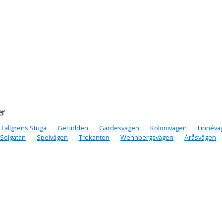
er
Fallgrens Stuga
Getudden
Gärdesvägen
Kolonivägen
Linnévä
Solgatan
Spelvägen
Trekanten
Wennbergsvägen
Åråsvägen