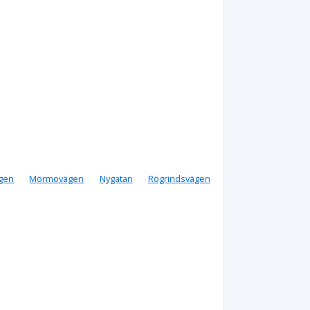
gen
Mörmovägen
Nygatan
Rögrindsvägen