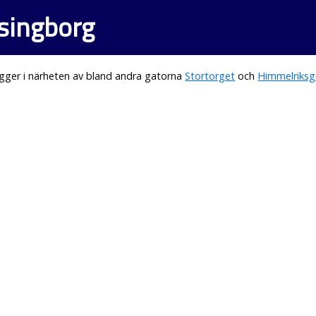
lsingborg
gger i närheten av bland andra gatorna
Stortorget
och
Himmelriks