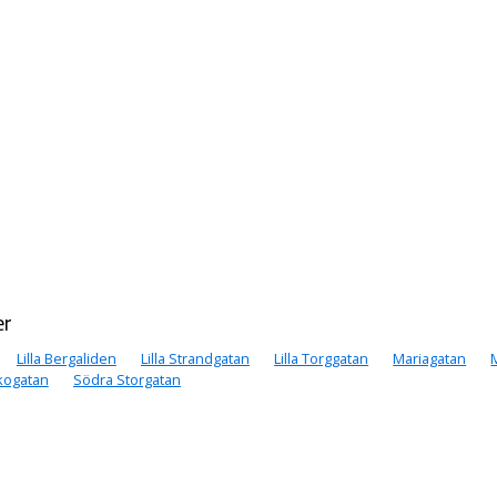
er
Lilla Bergaliden
Lilla Strandgatan
Lilla Torggatan
Mariagatan
kogatan
Södra Storgatan