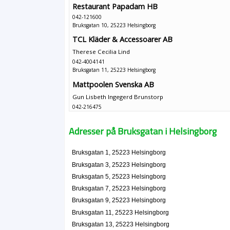
Restaurant Papadam HB
042-121600
Bruksgatan 10, 25223 Helsingborg
TCL Kläder & Accessoarer AB
Therese Cecilia Lind
042-4004141
Bruksgatan 11, 25223 Helsingborg
Mattpoolen Svenska AB
Gun Lisbeth Ingegerd Brunstorp
042-216475
Bruksgatan 12, 25223 Helsingborg
T.J.I. Concept HB
Adresser på Bruksgatan i Helsingborg
042-244479
Bruksgatan 13, 25223 Helsingborg
Bruksgatan 1, 25223 Helsingborg
M Norgren Jeans AB
Bruksgatan 3, 25223 Helsingborg
Karl Thomas Rödin
Bruksgatan 5, 25223 Helsingborg
042-241501
Bruksgatan 7, 25223 Helsingborg
Bruksgatan 13, 25223 Helsingborg
Bruksgatan 9, 25223 Helsingborg
WLM Helsingborg AB
Bruksgatan 11, 25223 Helsingborg
Karl George Baker
Bruksgatan 13, 25223 Helsingborg
042-142520