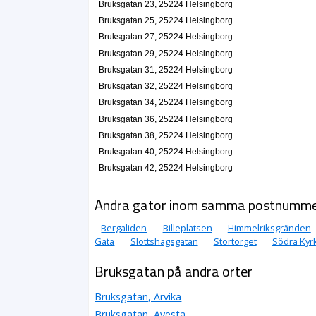
Bruksgatan 23, 25224 Helsingborg
Jasminum Nudiflorum Blommor Interiör AB
Bruksgatan 25, 25224 Helsingborg
Bruksgatan 27, 25224 Helsingborg
Mia Else-Marie Danielsen
042-137070
Bruksgatan 29, 25224 Helsingborg
Bruksgatan 19, 25223 Helsingborg
Bruksgatan 31, 25224 Helsingborg
Restaurant La Petite AB
Bruksgatan 32, 25224 Helsingborg
Jean-Louis Marie Marchandise
Bruksgatan 34, 25224 Helsingborg
042-219727
Bruksgatan 36, 25224 Helsingborg
Bruksgatan 19, 25223 Helsingborg
Bruksgatan 38, 25224 Helsingborg
Big Swede AB
Bruksgatan 40, 25224 Helsingborg
Paul Håkan Bertram
Bruksgatan 42, 25224 Helsingborg
Bruksgatan 2, 25223 Helsingborg
Andra gator inom samma postnumm
Centrumgruppen i Helsingborg AB
Paul Håkan Bertram
Bergaliden
Billeplatsen
Himmelriksgränden
Bruksgatan 2, 25223 Helsingborg
Gata
Slottshagsgatan
Stortorget
Södra Kyr
Bruksgatan på andra orter
Ebbas Fik HB
042-281440
Bruksgatan 20, 25223 Helsingborg
Bruksgatan, Arvika
Vingåva
Bruksgatan, Avesta