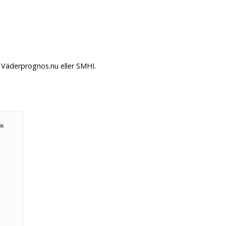
 Väderprognos.nu eller SMHI.
n
ök