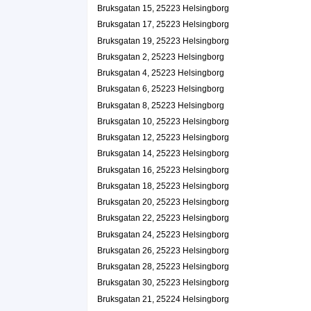
Bruksgatan 15, 25223 Helsingborg
Bruksgatan 13, 25223 Helsingborg
Bruksgatan 17, 25223 Helsingborg
WLM Lund AB
Bruksgatan 19, 25223 Helsingborg
Karl George Baker
Bruksgatan 2, 25223 Helsingborg
Bruksgatan 13, 25223 Helsingborg
Bruksgatan 4, 25223 Helsingborg
Borneson Scuba
Bruksgatan 6, 25223 Helsingborg
Bruksgatan 8, 25223 Helsingborg
Hans Patrik Borneson
Bruksgatan 14 5tr, 25223 Helsingborg
Bruksgatan 10, 25223 Helsingborg
Bruksgatan 12, 25223 Helsingborg
Karla konsthantverk HB
Bruksgatan 14, 25223 Helsingborg
Siv Inga-Lill Carling
Bruksgatan 16, 25223 Helsingborg
042-218830
Bruksgatan 18, 25223 Helsingborg
Bruksgatan 15, 25223 Helsingborg
Bruksgatan 20, 25223 Helsingborg
Christian Raaschou AB
Bruksgatan 22, 25223 Helsingborg
Hans Christian Vedel Raaschou
Bruksgatan 24, 25223 Helsingborg
0708-826363
Bruksgatan 26, 25223 Helsingborg
Bruksgatan 15, 25223 Helsingborg
Bruksgatan 28, 25223 Helsingborg
Magenti Media AB
Bruksgatan 30, 25223 Helsingborg
Asher Timothy Malmros Genach
Bruksgatan 21, 25224 Helsingborg
Bruksgatan 17, 25223 Helsingborg