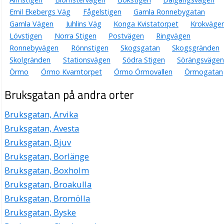
Emil Ekebergs Väg
Fågelstigen
Gamla Ronnebygatan
Gamla Vägen
Juhlins Väg
Konga Kvistatorpet
Krokväge
Lövstigen
Norra Stigen
Postvägen
Ringvägen
Ronnebyvägen
Rönnstigen
Skogsgatan
Skogsgränden
Skolgränden
Stationsvägen
Södra Stigen
Sörängsvägen
Örmo
Örmo Kvarntorpet
Örmo Örmovallen
Örmogatan
Bruksgatan på andra orter
Bruksgatan, Arvika
Bruksgatan, Avesta
Bruksgatan, Bjuv
Bruksgatan, Borlänge
Bruksgatan, Boxholm
Bruksgatan, Broakulla
Bruksgatan, Bromölla
Bruksgatan, Byske