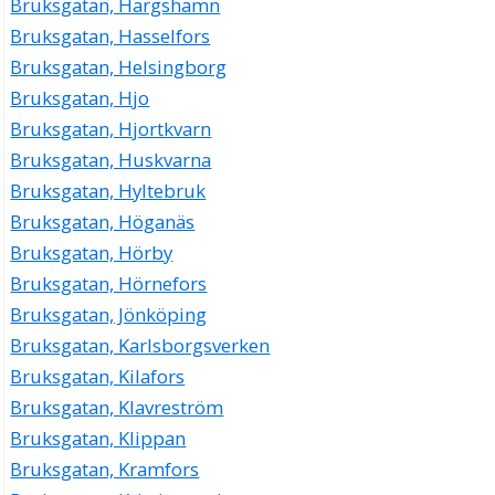
Bruksgatan, Hargshamn
Bruksgatan, Hasselfors
Bruksgatan, Helsingborg
Bruksgatan, Hjo
Bruksgatan, Hjortkvarn
Bruksgatan, Huskvarna
Bruksgatan, Hyltebruk
Bruksgatan, Höganäs
Bruksgatan, Hörby
Bruksgatan, Hörnefors
Bruksgatan, Jönköping
Bruksgatan, Karlsborgsverken
Bruksgatan, Kilafors
Bruksgatan, Klavreström
Bruksgatan, Klippan
Bruksgatan, Kramfors