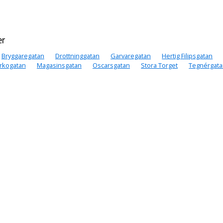
er
Bryggaregatan
Drottninggatan
Garvaregatan
Hertig Filipsgatan
rkogatan
Magasinsgatan
Oscarsgatan
Stora Torget
Tegnérgat