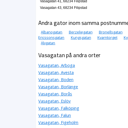
Vasagatan 41, 68234 Filipstad
Vasagatan 43, 68234 Filipstad
Andra gator inom samma postnumm
Albanogatan
Berzeliegatan
Bronellsgatan
Ericssonsgatan
Kungsgatan
Kvarntorget
Ky
Älvgatan
Vasagatan på andra orter
Vasagatan, Arboga
Vasagatan, Avesta
Vasagatan, Boden
Vasagatan, Borlänge
Vasagatan, Borås
Vasagatan, Eslöv
Vasagatan, Falköping
Vasagatan, Falun
Vasagatan, Figeholm