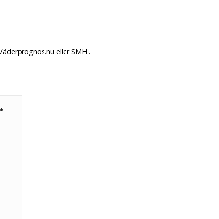
 Väderprognos.nu eller SMHI.
ök