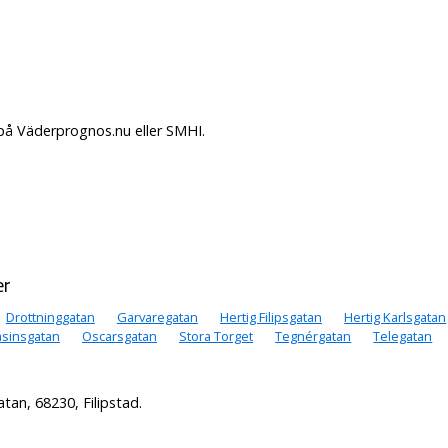
 på Väderprognos.nu eller SMHI.
er
Drottninggatan
Garvaregatan
Hertig Filipsgatan
Hertig Karlsgatan
sinsgatan
Oscarsgatan
Stora Torget
Tegnérgatan
Telegatan
d
tan, 68230, Filipstad.