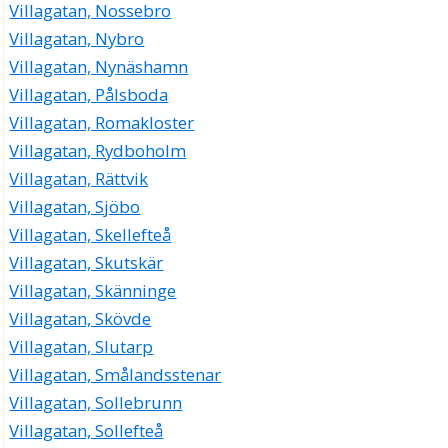
Villagatan, Nossebro
Villagatan, Nybro
Villagatan, Nynäshamn
Villagatan, Pålsboda
Villagatan, Romakloster
Villagatan, Rydboholm
Villagatan, Rättvik
Villagatan, Sjöbo
Villagatan, Skellefteå
Villagatan, Skutskär
Villagatan, Skänninge
Villagatan, Skövde
Villagatan, Slutarp
Villagatan, Smålandsstenar
Villagatan, Sollebrunn
Villagatan, Sollefteå