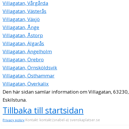
Villagatan, Vårgårda
Villagatan, Västerås
Villagatan, Växjö
Villagatan, Ånge
Villagatan, Åstorp
Villagatan, Älgarås
Villagatan, Ängelholm
Villagatan, Örebro
Villagatan, Örnsköldsvik
Villagatan, Östhammar
Villagatan, Överkalix
Den här sidan samlar information om Villagatan, 63230,
Eskilstuna.
Tillbaka till startsidan
Kontakt: kontakt (snabel-a) svenskaplatser.se
Privacy policy