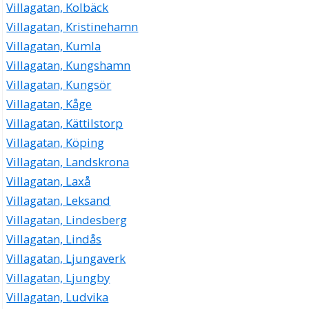
Villagatan, Kolbäck
Villagatan, Kristinehamn
Villagatan, Kumla
Villagatan, Kungshamn
Villagatan, Kungsör
Villagatan, Kåge
Villagatan, Kättilstorp
Villagatan, Köping
Villagatan, Landskrona
Villagatan, Laxå
Villagatan, Leksand
Villagatan, Lindesberg
Villagatan, Lindås
Villagatan, Ljungaverk
Villagatan, Ljungby
Villagatan, Ludvika