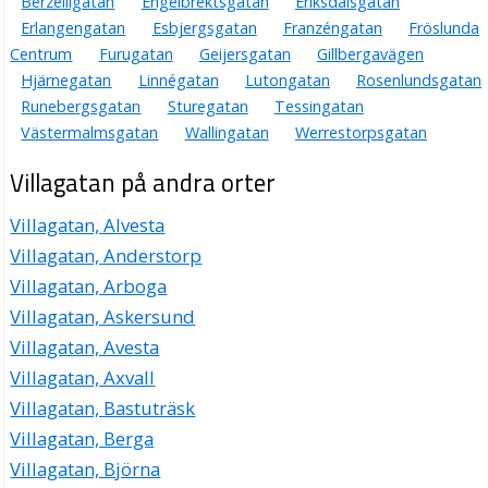
Berzeliigatan
Engelbrektsgatan
Eriksdalsgatan
Erlangengatan
Esbjergsgatan
Franzéngatan
Fröslunda
Centrum
Furugatan
Geijersgatan
Gillbergavägen
Hjärnegatan
Linnégatan
Lutongatan
Rosenlundsgatan
Runebergsgatan
Sturegatan
Tessingatan
Västermalmsgatan
Wallingatan
Werrestorpsgatan
Villagatan på andra orter
Villagatan, Alvesta
Villagatan, Anderstorp
Villagatan, Arboga
Villagatan, Askersund
Villagatan, Avesta
Villagatan, Axvall
Villagatan, Bastuträsk
Villagatan, Berga
Villagatan, Björna