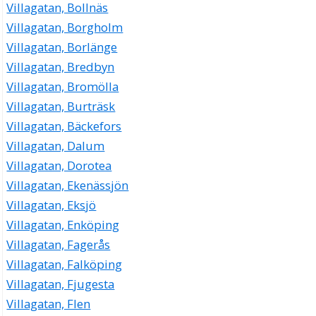
Villagatan, Bollnäs
Villagatan, Borgholm
Villagatan, Borlänge
Villagatan, Bredbyn
Villagatan, Bromölla
Villagatan, Burträsk
Villagatan, Bäckefors
Villagatan, Dalum
Villagatan, Dorotea
Villagatan, Ekenässjön
Villagatan, Eksjö
Villagatan, Enköping
Villagatan, Fagerås
Villagatan, Falköping
Villagatan, Fjugesta
Villagatan, Flen