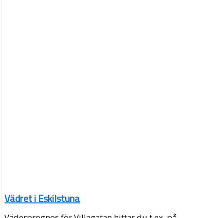
Vädret i Eskilstuna
Väderprognos för Villagatan hittar du t.ex. på