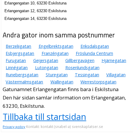
Erlangengatan 10, 63230 Eskilstuna
Erlangengatan 12, 63230 Eskilstuna
Erlangengatan 14, 63230 Eskilstuna
Andra gator inom samma postnummer
Berzeliigatan
Engelbrektsgatan
Eriksdalsgatan
Esbjergsgatan
Franzéngatan
Fröslunda Centrum
Furugatan
Geijersgatan
Gillbergavägen
Hjärnegatan
Linnégatan
Lutongatan
Rosenlundsgatan
Runebergsgatan
Sturegatan
Tessingatan
Villagatan
Västermalmsgatan
Wallingatan
Werrestorpsgatan
Gatunamnet Erlangengatan finns bara i Eskilstuna
Den här sidan samlar information om Erlangengatan,
63230, Eskilstuna.
Tillbaka till startsidan
Kontakt: kontakt (snabel-a) svenskaplatser.se
Privacy policy