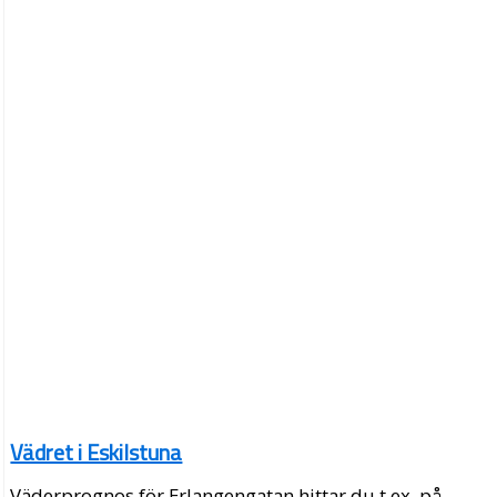
Vädret i Eskilstuna
Väderprognos för Erlangengatan hittar du t.ex. på