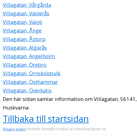
Villagatan, Vårgårda
Villagatan, Västerås
Villagatan, Växjö
Villagatan, Ånge
Villagatan, Åstorp
Villagatan, Älgarås
Villagatan, Ängelholm
Villagatan, Örebro
Villagatan, Örnsköldsvik
Villagatan, Östhammar
Villagatan, Överkalix
Den här sidan samlar information om Villagatan, 56141,
Huskvarna.
Tillbaka till startsidan
Kontakt: kontakt (snabel-a) svenskaplatser.se
Privacy policy