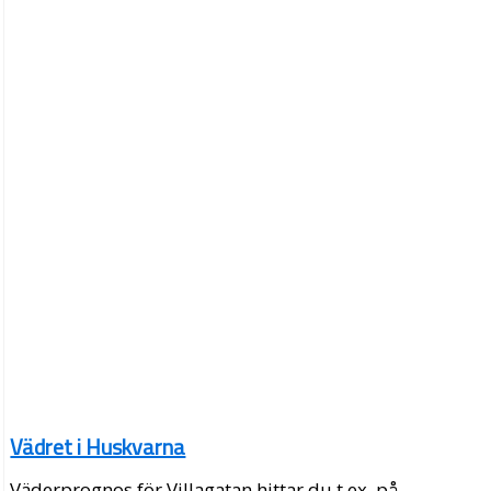
Vädret i Huskvarna
Väderprognos för Villagatan hittar du t.ex. på