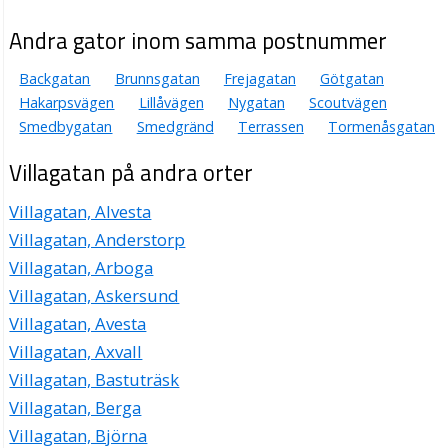
Andra gator inom samma postnummer
Backgatan
Brunnsgatan
Frejagatan
Götgatan
Hakarpsvägen
Lillåvägen
Nygatan
Scoutvägen
Smedbygatan
Smedgränd
Terrassen
Tormenåsgatan
Villagatan på andra orter
Villagatan, Alvesta
Villagatan, Anderstorp
Villagatan, Arboga
Villagatan, Askersund
Villagatan, Avesta
Villagatan, Axvall
Villagatan, Bastuträsk
Villagatan, Berga
Villagatan, Björna