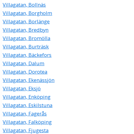
Villagatan, Bollnäs
Villagatan, Borgholm
Villagatan, Borlänge
Villagatan, Bredbyn
Villagatan, Bromölla
Villagatan, Burträsk
Villagatan, Bäckefors
Villagatan, Dalum
Villagatan, Dorotea
Villagatan, Ekenässjön
Villagatan, Eksjö
Villagatan, Enköping
Villagatan, Eskilstuna
Villagatan, Fagerås
Villagatan, Falköping
Villagatan, Fjugesta