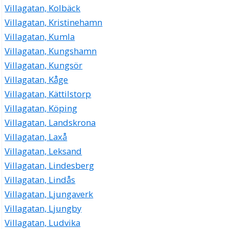
Villagatan, Kolbäck
Villagatan, Kristinehamn
Villagatan, Kumla
Villagatan, Kungshamn
Villagatan, Kungsör
Villagatan, Kåge
Villagatan, Kättilstorp
Villagatan, Köping
Villagatan, Landskrona
Villagatan, Laxå
Villagatan, Leksand
Villagatan, Lindesberg
Villagatan, Lindås
Villagatan, Ljungaverk
Villagatan, Ljungby
Villagatan, Ludvika