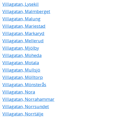
Villagatan, Lysekil
Villagatan, Malmberget
Villagatan, Malung
Villagatan, Mariestad
Villagatan, Markaryd
Villagatan, Mellerud
Villagatan, Mjölby
Villagatan, Moheda
Villagatan, Motala
Villagatan, Mullsjö
Villagatan, Mölltorp
Villagatan, Mönsterås
Villagatan, Nora
Villagatan, Norrahammar
Villagatan, Norrsundet
Villagatan, Norrtälje