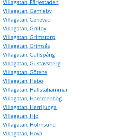
Villagatan, Färjestaden
Villagatan, Gamleby
Villagatan, Genevad
Villagatan, Grillby
Villagatan, Grimstorp
Villagatan, Grimsås
Villagatan, Gullspång
Villagatan, Gustavsberg
Villagatan, Götene
Villagatan, Habo
Villagatan, Hallstahammar
Villagatan, Hammenhög
Villagatan, Herrljunga
Villagatan, Hjo
Villagatan, Holmsund
Villagatan, Hova