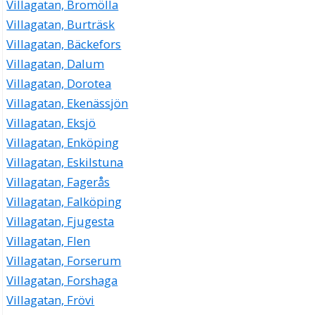
Villagatan, Bromölla
Villagatan, Burträsk
Villagatan, Bäckefors
Villagatan, Dalum
Villagatan, Dorotea
Villagatan, Ekenässjön
Villagatan, Eksjö
Villagatan, Enköping
Villagatan, Eskilstuna
Villagatan, Fagerås
Villagatan, Falköping
Villagatan, Fjugesta
Villagatan, Flen
Villagatan, Forserum
Villagatan, Forshaga
Villagatan, Frövi