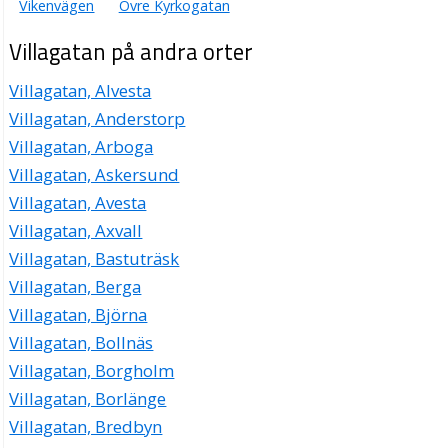
Vikenvägen
Övre Kyrkogatan
Villagatan på andra orter
Villagatan, Alvesta
Villagatan, Anderstorp
Villagatan, Arboga
Villagatan, Askersund
Villagatan, Avesta
Villagatan, Axvall
Villagatan, Bastuträsk
Villagatan, Berga
Villagatan, Björna
Villagatan, Bollnäs
Villagatan, Borgholm
Villagatan, Borlänge
Villagatan, Bredbyn