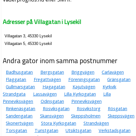
Adresser på Villagatan i Lysekil
Villagatan 3, 45330 Lysekil
Villagatan 5, 45330 Lysekil
Andra gator inom samma postnummer
Badhusgatan
Bergsgatan
Briggvägen
Carlavägen
Flaggatan
Fregattvägen
Föreningsgatan
Gränsgatan
Gullmarsgatan
Hagagatan
Kajutvägen
Kyrkvik
Strandgata
Lassavägen
Lilla Kyrkogatan
Lilla
Pinneviksvägen
Odinsgatan
Pinneviksvägen
Rinkenäsgatan
Rosviksgatan
Rosvikstorg
Rösgatan
Sandengatan
Skansvägen
Skeppsholmen
Skeppsvägen
Skonertvägen
Stora Kyrkogatan
Strandvägen
Torsgatan
Turistgatan
Utsiktsgatan
Verkstadsgatan