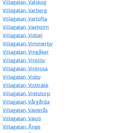
Villagatan, Valskog
Villagatan, Varberg
Villagatan, Vartofta
Villagatan, Vaxholm
Villagatan, Vidsel
Villagatan, Vimmerby
Villagatan, Vingåker
Villagatan, Vinslöv
Villagatan, Vintrosa
Villagatan, Visby
Villagatan, Vistträsk
Villagatan, Vretstorp
Villagatan, Vårgårda
Villagatan, Västerås
Villagatan, Växjö
Villagatan, Ånge