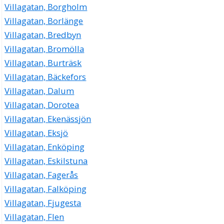
Villagatan, Borgholm
Villagatan, Borlänge
Villagatan, Bredbyn
Villagatan, Bromölla
Villagatan, Burträsk
Villagatan, Bäckefors
Villagatan, Dalum
Villagatan, Dorotea
Villagatan, Ekenässjön
Villagatan, Eksjö
Villagatan, Enköping
Villagatan, Eskilstuna
Villagatan, Fagerås
Villagatan, Falköping
Villagatan, Fjugesta
Villagatan, Flen