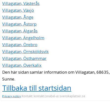
Villagatan, Västerås
Villagatan, Växjö
Villagatan, Ånge
Villagatan, Åstorp
Villagatan, Älgarås
Villagatan, Ängelholm
Villagatan, Örebro
Villagatan, Örnsköldsvik
Villagatan, Östhammar
Villagatan, Överkalix
Den här sidan samlar information om Villagatan, 68635,
Sunne.
Tillbaka till startsidan
Kontakt: kontakt (snabel-a) svenskaplatser.se
Privacy policy