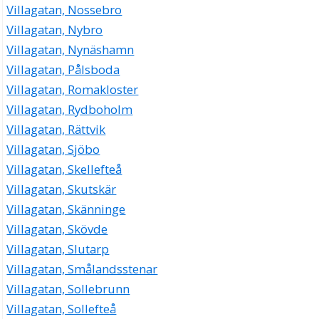
Villagatan, Nossebro
Villagatan, Nybro
Villagatan, Nynäshamn
Villagatan, Pålsboda
Villagatan, Romakloster
Villagatan, Rydboholm
Villagatan, Rättvik
Villagatan, Sjöbo
Villagatan, Skellefteå
Villagatan, Skutskär
Villagatan, Skänninge
Villagatan, Skövde
Villagatan, Slutarp
Villagatan, Smålandsstenar
Villagatan, Sollebrunn
Villagatan, Sollefteå