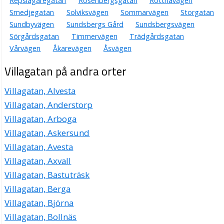
Repslagaregatan
Rosenbergsgatan
Rottnavägen
Smedjegatan
Solviksvägen
Sommarvägen
Storgatan
Sundbyvägen
Sundsbergs Gård
Sundsbergsvägen
Sörgårdsgatan
Timmervägen
Trädgårdsgatan
Vårvägen
Åkarevägen
Åsvägen
Villagatan på andra orter
Villagatan, Alvesta
Villagatan, Anderstorp
Villagatan, Arboga
Villagatan, Askersund
Villagatan, Avesta
Villagatan, Axvall
Villagatan, Bastuträsk
Villagatan, Berga
Villagatan, Björna
Villagatan, Bollnäs