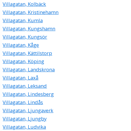
Villagatan, Kolbäck
Villagatan, Kristinehamn
Villagatan, Kumla
Villagatan, Kungshamn
Villagatan, Kungsör
Villagatan, Kåge
Villagatan, Kättilstorp
Villagatan, Köping
Villagatan, Landskrona
Villagatan, Laxå
Villagatan, Leksand
Villagatan, Lindesberg
Villagatan, Lindås
Villagatan, Ljungaverk
Villagatan, Ljungby
Villagatan, Ludvika