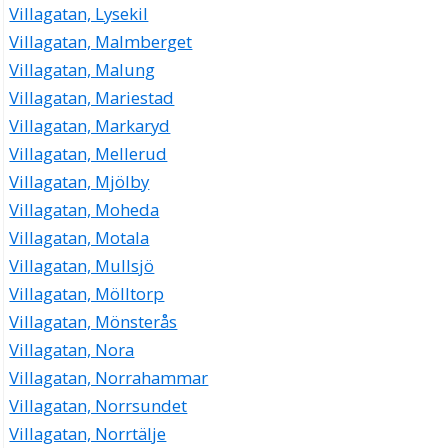
Villagatan, Lysekil
Villagatan, Malmberget
Villagatan, Malung
Villagatan, Mariestad
Villagatan, Markaryd
Villagatan, Mellerud
Villagatan, Mjölby
Villagatan, Moheda
Villagatan, Motala
Villagatan, Mullsjö
Villagatan, Mölltorp
Villagatan, Mönsterås
Villagatan, Nora
Villagatan, Norrahammar
Villagatan, Norrsundet
Villagatan, Norrtälje