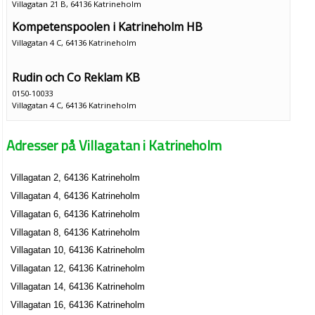
Villagatan 21 B, 64136 Katrineholm
Kompetenspoolen i Katrineholm HB
Villagatan 4 C, 64136 Katrineholm
Rudin och Co Reklam KB
0150-10033
Villagatan 4 C, 64136 Katrineholm
Ove Holmgren Fastighetsservice AB
Adresser på Villagatan i Katrineholm
Lars Ove Henrik Holmgren
0150-55115
Villagatan 6 C Bv, 64136 Katrineholm
Villagatan 2, 64136 Katrineholm
Villagatan 4, 64136 Katrineholm
Villagatan 6, 64136 Katrineholm
Villagatan 8, 64136 Katrineholm
Villagatan 10, 64136 Katrineholm
Villagatan 12, 64136 Katrineholm
Villagatan 14, 64136 Katrineholm
Villagatan 16, 64136 Katrineholm