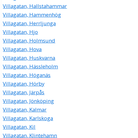
Villagatan, Hallstahammar
Villagatan, Hammenhög
Villagatan, Herrljunga
Villagatan, Hjo
Villagatan, Holmsund
Villagatan, Hova
Villagatan, Huskvarna
Villagatan, Hässleholm
Villagatan, Höganäs
Villagatan, Hörby
Villagatan, Järpås
Villagatan, Jönköping
Villagatan, Kalmar
Villagatan, Karlskoga
Villagatan, Kil
Villagatan, Klintehamn