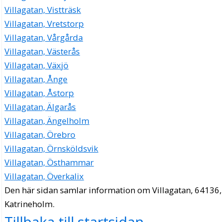
Villagatan, Vistträsk
Villagatan, Vretstorp
Villagatan, Vårgårda
Villagatan, Västerås
Villagatan, Växjö
Villagatan, Ånge
Villagatan, Åstorp
Villagatan, Älgarås
Villagatan, Ängelholm
Villagatan, Örebro
Villagatan, Örnsköldsvik
Villagatan, Östhammar
Villagatan, Överkalix
Den här sidan samlar information om Villagatan, 64136,
Katrineholm.
Tillbaka till startsidan