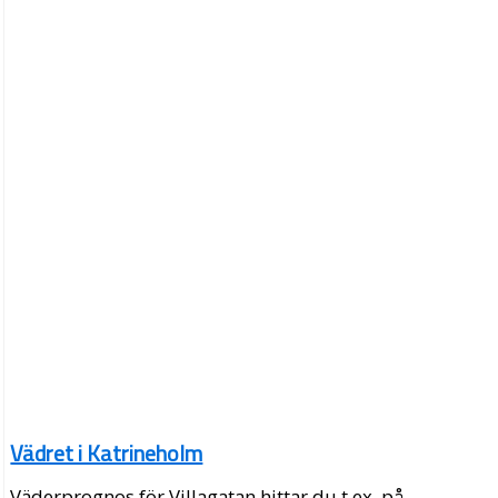
Vädret i Katrineholm
Väderprognos för Villagatan hittar du t.ex. på