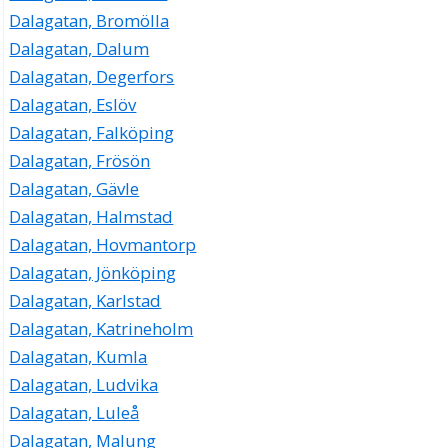
Dalagatan, Bromölla
Dalagatan, Dalum
Dalagatan, Degerfors
Dalagatan, Eslöv
Dalagatan, Falköping
Dalagatan, Frösön
Dalagatan, Gävle
Dalagatan, Halmstad
Dalagatan, Hovmantorp
Dalagatan, Jönköping
Dalagatan, Karlstad
Dalagatan, Katrineholm
Dalagatan, Kumla
Dalagatan, Ludvika
Dalagatan, Luleå
Dalagatan, Malung