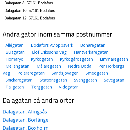
Dalagatan 8, 57161 Bodafors
Dalagatan 10, 57161 Bodafors
Dalagatan 12, 57161 Bodafors
Andra gator inom samma postnummer
Allégatan
Bodafors Avloppsverk
Bonaregatan
Bultgatan
Elof Erikssons Väg
Hantverkaregatan
Hornaryd
Kyrkogatan
Kyrkogårdsgatan
Limmaregatan
Mellangatan
Målaregatan
Nedre Boda
Per Hörbergs
Väg
Poleraregatan
Sandsjövägen
Smedgatan
Snickaregatan
Stationsgatan
Svänggatan
Sävegatan
Tallgatan
Torggatan
Videgatan
Dalagatan på andra orter
Dalagatan, Alingsås
Dalagatan, Borlänge
Dalagatan, Boxholm