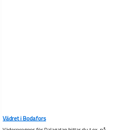
Vädret i Bodafors
Väderprognos för Dalagatan hittar du t.ex. på