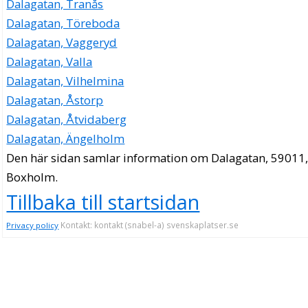
Dalagatan, Tranås
Dalagatan, Töreboda
Dalagatan, Vaggeryd
Dalagatan, Valla
Dalagatan, Vilhelmina
Dalagatan, Åstorp
Dalagatan, Åtvidaberg
Dalagatan, Ängelholm
Den här sidan samlar information om Dalagatan, 59011
Boxholm.
Tillbaka till startsidan
Kontakt: kontakt (snabel-a) svenskaplatser.se
Privacy policy