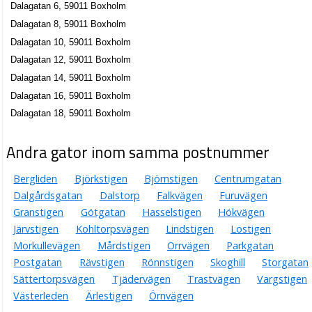
Dalagatan 6, 59011 Boxholm
Dalagatan 8, 59011 Boxholm
Dalagatan 10, 59011 Boxholm
Dalagatan 12, 59011 Boxholm
Dalagatan 14, 59011 Boxholm
Dalagatan 16, 59011 Boxholm
Dalagatan 18, 59011 Boxholm
Andra gator inom samma postnummer
Bergliden
Björkstigen
Björnstigen
Centrumgatan
Dalgårdsgatan
Dalstorp
Falkvägen
Furuvägen
Granstigen
Götgatan
Hasselstigen
Hökvägen
Järvstigen
Kohltorpsvägen
Lindstigen
Lostigen
Morkullevägen
Mårdstigen
Orrvägen
Parkgatan
Postgatan
Rävstigen
Rönnstigen
Skoghill
Storgatan
Sättertorpsvägen
Tjädervägen
Trastvägen
Vargstigen
Västerleden
Ärlestigen
Örnvägen