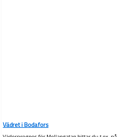
Vädret i Bodafors
Väderprognos för Mellangatan hittar du t.ex. på