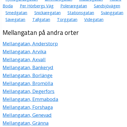
Boda
Per Hörbergs Väg
Poleraregatan
Sandsjövägen
Smedgatan
Snickaregatan
Stationsgatan
Svänggatan
Sävegatan
Tallgatan
Torggatan
Videgatan
Mellangatan på andra orter
Mellangatan, Anderstorp
Mellangatan, Arvika
Mellangatan, Axvall
Mellangatan, Bankeryd
Mellangatan, Borlänge
Mellangatan, Bromölla
Mellangatan, Degerfors
Mellangatan, Emmaboda
Mellangatan, Forshaga
Mellangatan, Genevad
Mellangatan, Gränna