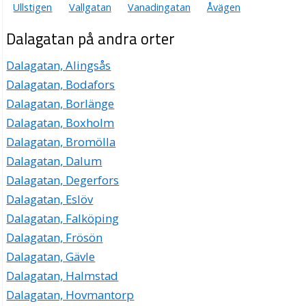
Ullstigen
Vallgatan
Vanadingatan
Åvägen
Dalagatan på andra orter
Dalagatan, Alingsås
Dalagatan, Bodafors
Dalagatan, Borlänge
Dalagatan, Boxholm
Dalagatan, Bromölla
Dalagatan, Dalum
Dalagatan, Degerfors
Dalagatan, Eslöv
Dalagatan, Falköping
Dalagatan, Frösön
Dalagatan, Gävle
Dalagatan, Halmstad
Dalagatan, Hovmantorp