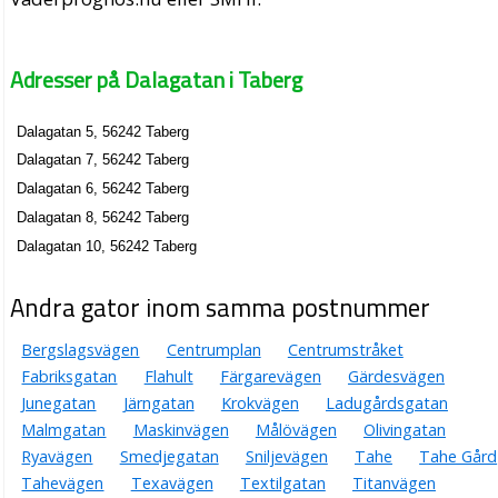
Adresser på Dalagatan i Taberg
Dalagatan 5, 56242 Taberg
Dalagatan 7, 56242 Taberg
Dalagatan 6, 56242 Taberg
Dalagatan 8, 56242 Taberg
Dalagatan 10, 56242 Taberg
Andra gator inom samma postnummer
Bergslagsvägen
Centrumplan
Centrumstråket
Fabriksgatan
Flahult
Färgarevägen
Gärdesvägen
Junegatan
Järngatan
Krokvägen
Ladugårdsgatan
Malmgatan
Maskinvägen
Målövägen
Olivingatan
Ryavägen
Smedjegatan
Sniljevägen
Tahe
Tahe Gård
Tahevägen
Texavägen
Textilgatan
Titanvägen