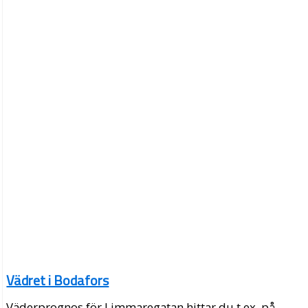
Vädret i Bodafors
Väderprognos för Limmaregatan hittar du t.ex. på