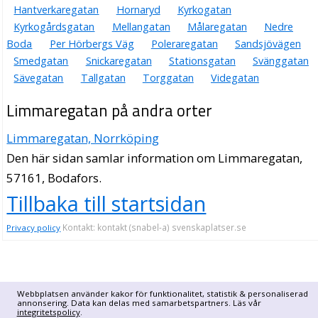
Hantverkaregatan
Hornaryd
Kyrkogatan
Kyrkogårdsgatan
Mellangatan
Målaregatan
Nedre
Boda
Per Hörbergs Väg
Poleraregatan
Sandsjövägen
Smedgatan
Snickaregatan
Stationsgatan
Svänggatan
Sävegatan
Tallgatan
Torggatan
Videgatan
Limmaregatan på andra orter
Limmaregatan, Norrköping
Den här sidan samlar information om Limmaregatan,
57161, Bodafors.
Tillbaka till startsidan
Kontakt: kontakt (snabel-a) svenskaplatser.se
Privacy policy
Webbplatsen använder kakor för funktionalitet, statistik & personaliserad
annonsering. Data kan delas med samarbetspartners. Läs vår
integritetspolicy
.