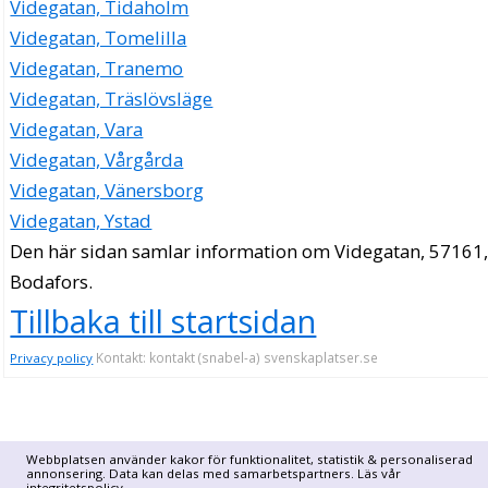
Videgatan, Tidaholm
Videgatan, Tomelilla
Videgatan, Tranemo
Videgatan, Träslövsläge
Videgatan, Vara
Videgatan, Vårgårda
Videgatan, Vänersborg
Videgatan, Ystad
Den här sidan samlar information om Videgatan, 57161
Bodafors.
Tillbaka till startsidan
Kontakt: kontakt (snabel-a) svenskaplatser.se
Privacy policy
Webbplatsen använder kakor för funktionalitet, statistik & personaliserad
annonsering. Data kan delas med samarbetspartners. Läs vår
integritetspolicy
.