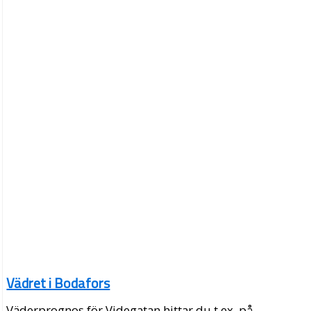
Vädret i Bodafors
Väderprognos för Videgatan hittar du t.ex. på