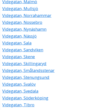
Videgatan, Malmö
Videgatan, Mullsjö
Videgatan, Norrahammar
Videgatan, Nossebro
Videgatan, Nynäshamn
Videgatan, Nässjö
Videgatan, Sala
Videgatan, Sandviken
Videgatan, Skene
Videgatan, Skillingaryd
Videgatan, Smålandsstenar
Videgatan, Stenungsund
Videgatan, Svalöv
Videgatan, Svedala
Videgatan, Söderköping
Videgatan, Tibro