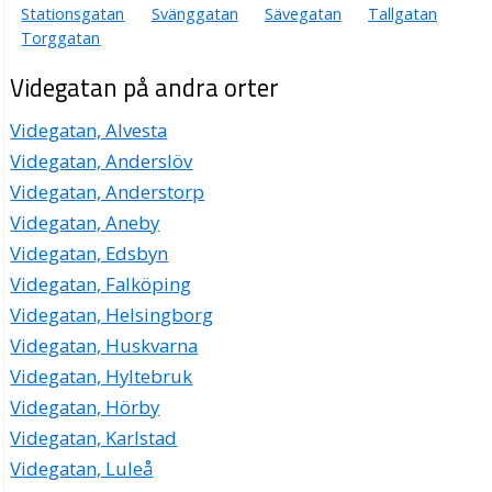
Stationsgatan
Svänggatan
Sävegatan
Tallgatan
Torggatan
Videgatan på andra orter
Videgatan, Alvesta
Videgatan, Anderslöv
Videgatan, Anderstorp
Videgatan, Aneby
Videgatan, Edsbyn
Videgatan, Falköping
Videgatan, Helsingborg
Videgatan, Huskvarna
Videgatan, Hyltebruk
Videgatan, Hörby
Videgatan, Karlstad
Videgatan, Luleå