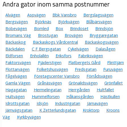
Andra gator inom samma postnummer
Alvägen
Aspvägen
Bbk Vansbro
Bergslagsvägen
Bergsvägen
Björknäs
Björkvägen
Blåbärsvägen
Bobevägen
Bomled
Box
Brindoset
Brindsjön
Bromans Väg
Brostugan
Brovägen
Bryggaregatan
Bäckaskog
Bäckaskogs Vårdcentral
Bäckaskogsvägen
Bäckdalen
C F Bergsgatan
Cykelvägen
Dalasågen
Eldforsen
Enholallén
Eriksfors
Fabriksvägen
Faktorsvägen
Fjäderstigen
Flatbergets Gård
Flinttjärn
Flottarvägen
Folketshusvägen
Fredsgatan
Furuvägen
Fågelvägen
Företagscenter Vansbro
Förrådsvägen
Gamla Vägen
Grånäsvägen
Grönalidsvägen
Grönfallet
Hagagatan
Hermelingatan
Herrgården
Hultfallet
Hultvägen
Hummelforsen
Håkansgården
Hästkullen
Idrottsgatan
Idsjön
Industrigatan
Järnavägen
Järnvägsgatan
K Zetterlundsgatan
Kroktorp
Kroons
Väg
Kyrkbyvägen