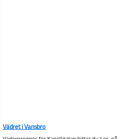
Vädret i Vansbro
Väderprognos för Kapellgatan hittar du t.ex. på