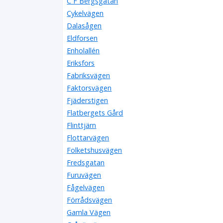
C F Bergsgatan
Cykelvägen
Dalasågen
Eldforsen
Enholallén
Eriksfors
Fabriksvägen
Faktorsvägen
Fjäderstigen
Flatbergets Gård
Flinttjärn
Flottarvägen
Folketshusvägen
Fredsgatan
Furuvägen
Fågelvägen
Förrådsvägen
Gamla Vägen