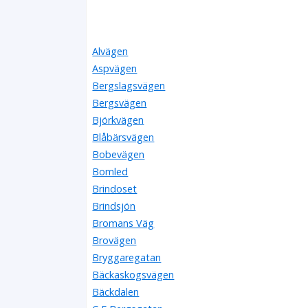
Alvägen
Aspvägen
Bergslagsvägen
Bergsvägen
Björkvägen
Blåbärsvägen
Bobevägen
Bomled
Brindoset
Brindsjön
Bromans Väg
Brovägen
Bryggaregatan
Bäckaskogsvägen
Bäckdalen