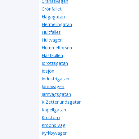
Grånäsvägen
Grönfallet
Hagagatan
Hermelingatan
Hultfallet
Hultvägen
Hummelforsen
Hästkullen
Idrottsgatan
Idsjön
Industrigatan
Järnavägen
Järnvägsgatan
K Zetterlundsgatan
Kapellgatan
Kroktorp
Kroons Väg
Kyrkbyvägen