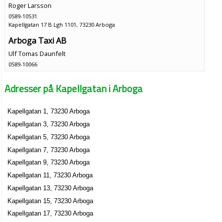
Roger Larsson
0589-10531
Kapellgatan 17 B Lgh 1101, 73230 Arboga
Arboga Taxi AB
Ulf Tomas Daunfelt
0589-10066
Kapellgatan 2, 73230 Arboga
Adresser på Kapellgatan i Arboga
Arbogakretsen Av Svenska Röda Korset
0589-611536
Kapellgatan 22 B, 73245 Arboga
Kapellgatan 1, 73230 Arboga
Salesman Toni Lahtinen
Kapellgatan 3, 73230 Arboga
Toni Olavi Lahtinen
Kapellgatan 5, 73230 Arboga
040-130807
Kapellgatan 7, 73230 Arboga
Kapellgatan 22 D, 73245 Arboga
Kapellgatan 9, 73230 Arboga
Åsa Ignell
Kapellgatan 11, 73230 Arboga
070-4079792
Kapellgatan 13, 73230 Arboga
Kapellgatan 22 D Lgh 1201, 73245 Arboga
Kapellgatan 15, 73230 Arboga
Skylt-Gravyr, Kurt Lundsten
Kapellgatan 17, 73230 Arboga
Kurt Lennart Ingemar Lundsten