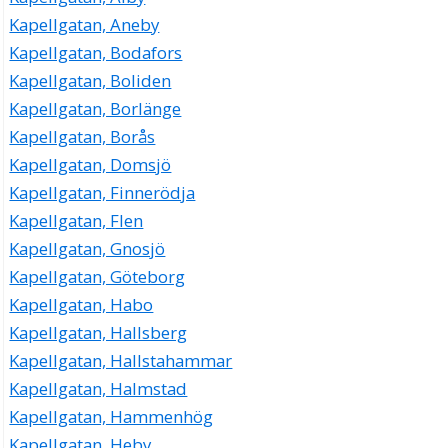
Cecilia Margareta Eriksson
Kapellgatan, Aneby
Kapellgatan 8 I Lgh 1102, 73230 Arboga
Kapellgatan, Bodafors
Kapellgatan, Boliden
Kapellgatan, Borlänge
Kapellgatan, Borås
Kapellgatan, Domsjö
Kapellgatan, Finnerödja
Kapellgatan, Flen
Kapellgatan, Gnosjö
Kapellgatan, Göteborg
Kapellgatan, Habo
Kapellgatan, Hallsberg
Kapellgatan, Hallstahammar
Kapellgatan, Halmstad
Kapellgatan, Hammenhög
Kapellgatan, Heby