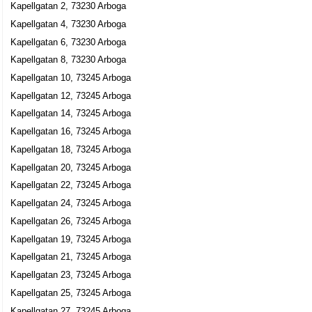
Kapellgatan 2, 73230 Arboga
0589-14822
Kapellgatan 4, 73230 Arboga
Kapellgatan 22 E Lgh 1204, 73245 Arboga
Kapellgatan 6, 73230 Arboga
Johan Fredin
Kapellgatan 8, 73230 Arboga
0589-18444
Kapellgatan 23 Lgh 1103, 73245 Arboga
Kapellgatan 10, 73245 Arboga
Tak o Isoleringsentreprenad H O Larsson
Kapellgatan 12, 73245 Arboga
Kapellgatan 14, 73245 Arboga
Hans Olof Larsson
0589-611976
Kapellgatan 16, 73245 Arboga
Kapellgatan 24 A Lgh 1204, 73245 Arboga
Kapellgatan 18, 73245 Arboga
Åbågens HB
Kapellgatan 20, 73245 Arboga
Gustav Olof Holmqvist
Kapellgatan 22, 73245 Arboga
Kapellgatan 24 C, 73245 Arboga
Kapellgatan 24, 73245 Arboga
Kapellgatan 26, 73245 Arboga
Quality Communication Sweden AB
Kapellgatan 19, 73245 Arboga
Pär Lennart Tage Lundgren
Kapellgatan 21, 73245 Arboga
019-125690
Kapellgatan 23, 73245 Arboga
Kapellgatan 24 C 3tr 1201, 73245 Arboga
Kapellgatan 25, 73245 Arboga
Munkens Bensin och Livs AB
Kapellgatan 27, 73245 Arboga