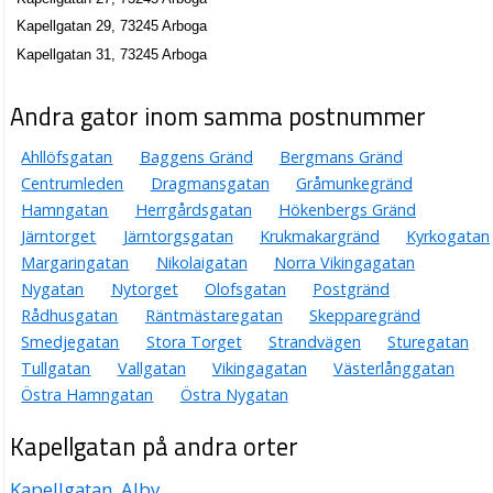
Karl Gunnar Holmberg
Kapellgatan 29, 73245 Arboga
0589-12888
Kapellgatan 26, 73245 Arboga
Kapellgatan 31, 73245 Arboga
Katies Hundvård
Andra gator inom samma postnummer
Katie Susanne Björkrot Gustafsson
0589-13157
Ahllöfsgatan
Baggens Gränd
Bergmans Gränd
Kapellgatan 31 C Lgh 1101, 73245 Arboga
Centrumleden
Dragmansgatan
Gråmunkegränd
Lilla Spa i Arboga AB
Hamngatan
Herrgårdsgatan
Hökenbergs Gränd
Gerd Katarina Maria Krisat
Järntorget
Järntorgsgatan
Krukmakargränd
Kyrkogatan
0589-14300
Margaringatan
Nikolaigatan
Norra Vikingagatan
Kapellgatan 4, 73230 Arboga
Nygatan
Nytorget
Olofsgatan
Postgränd
Arboga Arbetarekommun
Rådhusgatan
Räntmästaregatan
Skepparegränd
0589-10789
Smedjegatan
Stora Torget
Strandvägen
Sturegatan
Kapellgatan 6 Medborgarhuset, 73230 Arboga
Tullgatan
Vallgatan
Vikingagatan
Västerlånggatan
Hårateljen i Arboga AB
Östra Hamngatan
Östra Nygatan
Mona Kristina Embretsson
0589-16111
Kapellgatan på andra orter
Kapellgatan 8, 73230 Arboga
Cecilia Eriksson Kroppspedagogik
Kapellgatan, Alby