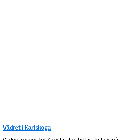
Vädret i Karlskoga
Väderprognos för Kapellgatan hittar du t.ex. på