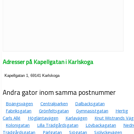
Adresser på Kapellgatan i Karlskoga
Kapellgatan 1, 69141 Karlskoga
Andra gator inom samma postnummer
Boängsvägen
Centralparken
Dalbacksgatan
Fabriksgatan
Grönfeltsgatan
Gymnasistgatan
Hertig
Carls Allé
Högläntavägen
Karlavägen
Knut Wistrands Väg
Kolonigatan
Lilla Trädgårdsgatan
Lövbackagatan
Nedr
Trädgårdsgatan
Pärlgatan
Sjögatan
Sjölyckevägen