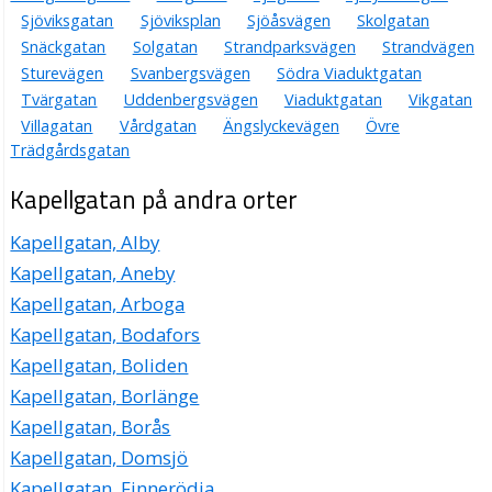
Sjöviksgatan
Sjöviksplan
Sjöåsvägen
Skolgatan
Snäckgatan
Solgatan
Strandparksvägen
Strandvägen
Sturevägen
Svanbergsvägen
Södra Viaduktgatan
Tvärgatan
Uddenbergsvägen
Viaduktgatan
Vikgatan
Villagatan
Vårdgatan
Ängslyckevägen
Övre
Trädgårdsgatan
Kapellgatan på andra orter
Kapellgatan, Alby
Kapellgatan, Aneby
Kapellgatan, Arboga
Kapellgatan, Bodafors
Kapellgatan, Boliden
Kapellgatan, Borlänge
Kapellgatan, Borås
Kapellgatan, Domsjö
Kapellgatan, Finnerödja