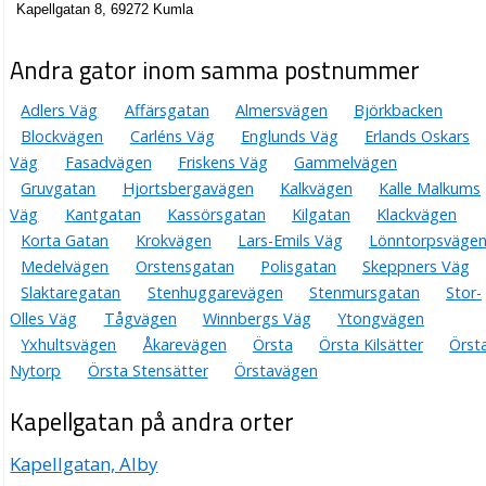
Kapellgatan 8, 69272 Kumla
Andra gator inom samma postnummer
Adlers Väg
Affärsgatan
Almersvägen
Björkbacken
Blockvägen
Carléns Väg
Englunds Väg
Erlands Oskars
Väg
Fasadvägen
Friskens Väg
Gammelvägen
Gruvgatan
Hjortsbergavägen
Kalkvägen
Kalle Malkums
Väg
Kantgatan
Kassörsgatan
Kilgatan
Klackvägen
Korta Gatan
Krokvägen
Lars-Emils Väg
Lönntorpsväge
Medelvägen
Orstensgatan
Polisgatan
Skeppners Väg
Slaktaregatan
Stenhuggarevägen
Stenmursgatan
Stor-
Olles Väg
Tågvägen
Winnbergs Väg
Ytongvägen
Yxhultsvägen
Åkarevägen
Örsta
Örsta Kilsätter
Örst
Nytorp
Örsta Stensätter
Örstavägen
Kapellgatan på andra orter
Kapellgatan, Alby