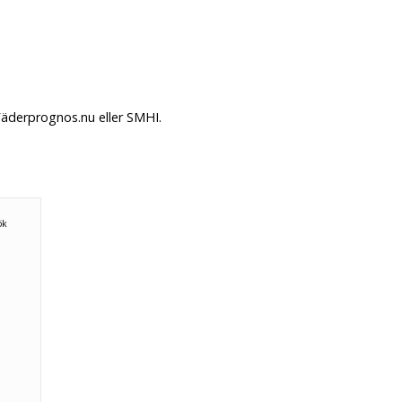
Väderprognos.nu eller SMHI.
ök