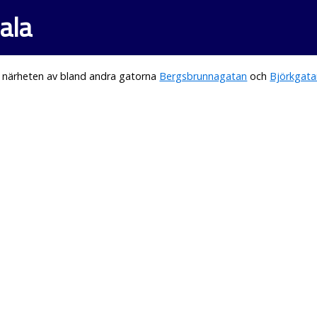
ala
i närheten av bland andra gatorna
Bergsbrunnagatan
och
Björkgat