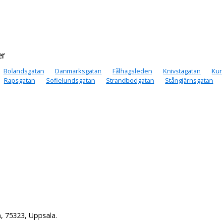
er
Bolandsgatan
Danmarksgatan
Fålhagsleden
Knivstagatan
Ku
Rapsgatan
Sofielundsgatan
Strandbodgatan
Stångjärnsgatan
, 75323, Uppsala.