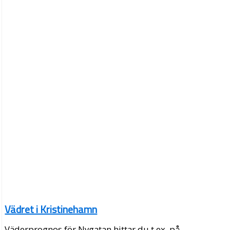
Vädret i Kristinehamn
Väderprognos för Nygatan hittar du t.ex. på