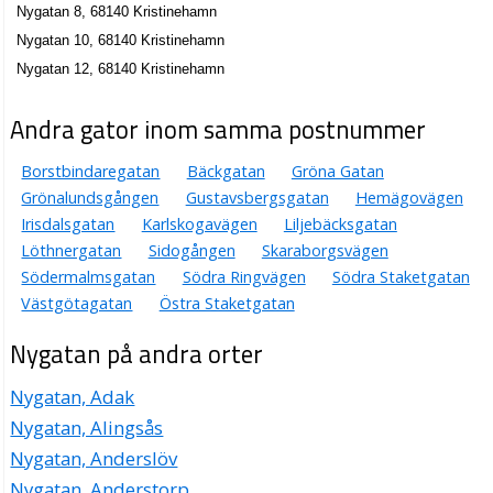
Nygatan 8, 68140 Kristinehamn
Nygatan 10, 68140 Kristinehamn
Nygatan 12, 68140 Kristinehamn
Andra gator inom samma postnummer
Borstbindaregatan
Bäckgatan
Gröna Gatan
Grönalundsgången
Gustavsbergsgatan
Hemägovägen
Irisdalsgatan
Karlskogavägen
Liljebäcksgatan
Löthnergatan
Sidogången
Skaraborgsvägen
Södermalmsgatan
Södra Ringvägen
Södra Staketgatan
Västgötagatan
Östra Staketgatan
Nygatan på andra orter
Nygatan, Adak
Nygatan, Alingsås
Nygatan, Anderslöv
Nygatan, Anderstorp