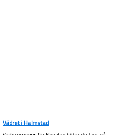
Vädret i Halmstad
Väderprognos för Nygatan hittar du t.ex. på