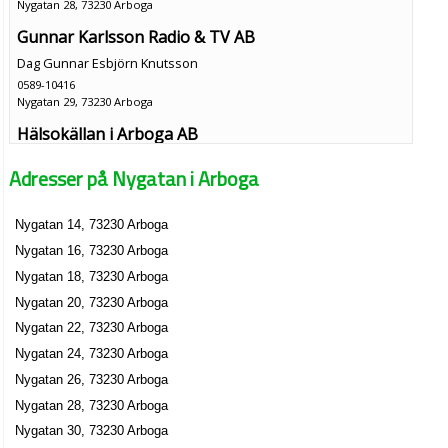
Nygatan 28, 73230 Arboga
Gunnar Karlsson Radio & TV AB
Dag Gunnar Esbjörn Knutsson
0589-10416
Nygatan 29, 73230 Arboga
Hälsokällan i Arboga AB
Lena Christina Grabö
Adresser på Nygatan i Arboga
0589-611066
Nygatan 29, 73230 Arboga
Nygatan 14, 73230 Arboga
Bellis Blommor Efterträdare Arboga AB
Nygatan 16, 73230 Arboga
Agnes Kocsi
Nygatan 18, 73230 Arboga
0589-10354
Nygatan 31, 73230 Arboga
Nygatan 20, 73230 Arboga
Mode Nytt Inger Fredriksson AB
Nygatan 22, 73230 Arboga
Inger Margareta Fredriksson
Nygatan 24, 73230 Arboga
0589-15750
Nygatan 26, 73230 Arboga
Nygatan 31, 73230 Arboga
Nygatan 28, 73230 Arboga
Imma Design AB
Nygatan 30, 73230 Arboga