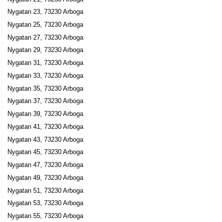
Carl Thomas Bergström
Nygatan 23, 73230 Arboga
0589-19590
Nygatan 25, 73230 Arboga
Nygatan 42, 73230 Arboga
Nygatan 27, 73230 Arboga
Örtagårdskyrkan
Nygatan 29, 73230 Arboga
Nygatan 46, 73230 Arboga
Nygatan 31, 73230 Arboga
Arboga Hostel
Nygatan 33, 73230 Arboga
Nygatan 35, 73230 Arboga
Lars Harry Ehrengren
08-56033628
Nygatan 37, 73230 Arboga
Nygatan 48, 73230 Arboga
Nygatan 39, 73230 Arboga
Jöran Porath Konsult AB
Nygatan 41, 73230 Arboga
Åke Göran Tommy Porath
Nygatan 43, 73230 Arboga
Nygatan 50 B, 73230 Arboga
Nygatan 45, 73230 Arboga
Nygatan 47, 73230 Arboga
Jöran Porath Konsult HB
Nygatan 49, 73230 Arboga
070-8982150
Nygatan 51, 73230 Arboga
Nygatan 50b, 73230 Arboga
Nygatan 53, 73230 Arboga
Jonas Eriksson Bygg i Arboga KB
Nygatan 55, 73230 Arboga
Nygatan 55, 73230 Arboga