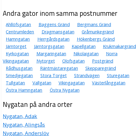
Andra gator inom samma postnummer
Ahllöfsgatan
Baggens Gränd
Bergmans Gränd
Centrumleden
Dragmansgatan
Gråmunkegränd
Hamngatan
Herrgårdsgatan
Hökenbergs Gränd
Järntorget
Järntorgsgatan
Kapellgatan
Krukmakargränd
Kyrkogatan
Margaringatan
Nikolaigatan
Norra
Vikingagatan
Nytorget
Olofsgatan
Postgränd
Rådhusgatan
Räntmästaregatan
Skepparegränd
Smedjegatan
Stora Torget
Strandvägen
Sturegatan
Tullgatan
Vallgatan
Vikingagatan
Västerlånggatan
Östra Hamngatan
Östra Nygatan
Nygatan på andra orter
Nygatan, Adak
Nygatan, Alingsås
Nygatan, Anderslöv