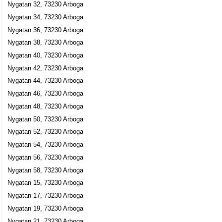
Inger Maria Möller
Nygatan 32, 73230 Arboga
0222-10881
Nygatan 34, 73230 Arboga
Nygatan 33 A 1101, 73230 Arboga
Nygatan 36, 73230 Arboga
Inger Möller
Nygatan 38, 73230 Arboga
0222-10881
Nygatan 40, 73230 Arboga
Nygatan 33 A Lgh 1101, 73230 Arboga
Nygatan 42, 73230 Arboga
Arboga Stadshotell Bar Matsal & Konferens AB
Nygatan 44, 73230 Arboga
Anna Kristina Gustafsson
Nygatan 46, 73230 Arboga
0589-12980
Nygatan 39, 73230 Arboga
Nygatan 48, 73230 Arboga
Stadshotellet i Arboga AB
Nygatan 50, 73230 Arboga
Nygatan 52, 73230 Arboga
Anna Kristina Gustafsson
0589-12980
Nygatan 54, 73230 Arboga
Nygatan 39, 73230 Arboga
Nygatan 56, 73230 Arboga
AB Wärdshuset Vinbäcken
Nygatan 58, 73230 Arboga
Jan Thomas Krisat
Nygatan 15, 73230 Arboga
0589-15400
Nygatan 17, 73230 Arboga
Nygatan 42, 73230 Arboga
Nygatan 19, 73230 Arboga
Nya Källar'n AB
Nygatan 21, 73230 Arboga