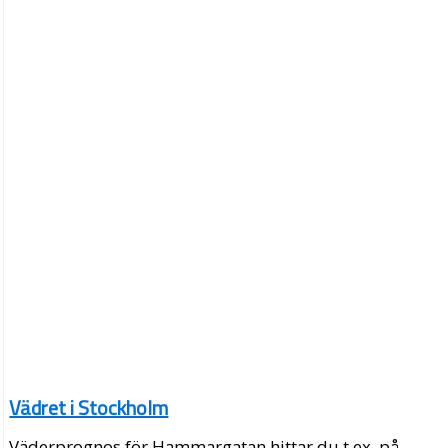
Vädret i Stockholm
Väderprognos för Hammargatan hittar du t.ex. på