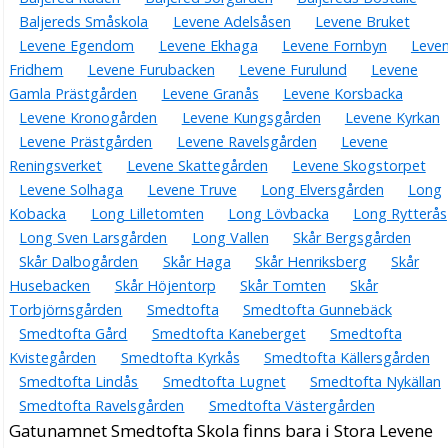
Baljereds Småskola
Levene Adelsåsen
Levene Bruket
Levene Egendom
Levene Ekhaga
Levene Fornbyn
Leve
Fridhem
Levene Furubacken
Levene Furulund
Levene
Gamla Prästgården
Levene Granås
Levene Korsbacka
Levene Kronogården
Levene Kungsgården
Levene Kyrkan
Levene Prästgården
Levene Ravelsgården
Levene
Reningsverket
Levene Skattegården
Levene Skogstorpet
Levene Solhaga
Levene Truve
Long Elversgården
Long
Kobacka
Long Lilletomten
Long Lövbacka
Long Rytterås
Long Sven Larsgården
Long Vallen
Skår Bergsgården
Skår Dalbogården
Skår Haga
Skår Henriksberg
Skår
Husebacken
Skår Höjentorp
Skår Tomten
Skår
Torbjörnsgården
Smedtofta
Smedtofta Gunnebäck
Smedtofta Gård
Smedtofta Kaneberget
Smedtofta
Kvistegården
Smedtofta Kyrkås
Smedtofta Källersgården
Smedtofta Lindås
Smedtofta Lugnet
Smedtofta Nykällan
Smedtofta Ravelsgården
Smedtofta Västergården
Gatunamnet Smedtofta Skola finns bara i Stora Levene