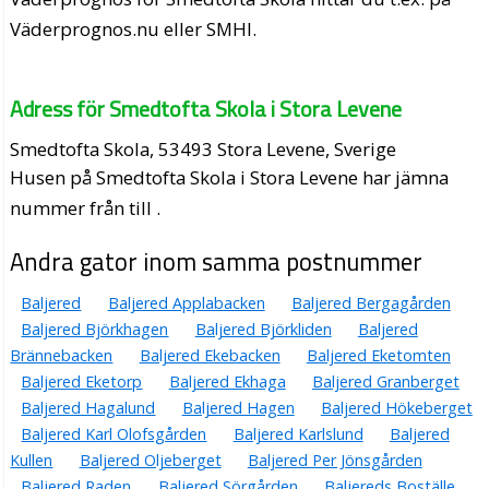
Väderprognos.nu eller SMHI.
Adress för Smedtofta Skola i Stora Levene
Smedtofta Skola, 53493 Stora Levene, Sverige
Husen på Smedtofta Skola i Stora Levene har jämna
nummer från till .
Andra gator inom samma postnummer
Baljered
Baljered Applabacken
Baljered Bergagården
Baljered Björkhagen
Baljered Björkliden
Baljered
Brännebacken
Baljered Ekebacken
Baljered Eketomten
Baljered Eketorp
Baljered Ekhaga
Baljered Granberget
Baljered Hagalund
Baljered Hagen
Baljered Hökeberget
Baljered Karl Olofsgården
Baljered Karlslund
Baljered
Kullen
Baljered Oljeberget
Baljered Per Jönsgården
Baljered Raden
Baljered Sörgården
Baljereds Boställe