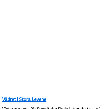
Vädret i Stora Levene
Väderprognos för Smedtofta Skola hittar du t.ex. på