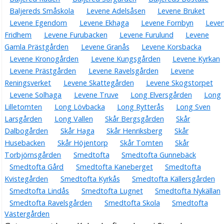
Baljereds Småskola
Levene Adelsåsen
Levene Bruket
Levene Egendom
Levene Ekhaga
Levene Fornbyn
Leve
Fridhem
Levene Furubacken
Levene Furulund
Levene
Gamla Prästgården
Levene Granås
Levene Korsbacka
Levene Kronogården
Levene Kungsgården
Levene Kyrkan
Levene Prästgården
Levene Ravelsgården
Levene
Reningsverket
Levene Skattegården
Levene Skogstorpet
Levene Solhaga
Levene Truve
Long Elversgården
Long
Lilletomten
Long Lövbacka
Long Rytterås
Long Sven
Larsgården
Long Vallen
Skår Bergsgården
Skår
Dalbogården
Skår Haga
Skår Henriksberg
Skår
Husebacken
Skår Höjentorp
Skår Tomten
Skår
Torbjörnsgården
Smedtofta
Smedtofta Gunnebäck
Smedtofta Gård
Smedtofta Kaneberget
Smedtofta
Kvistegården
Smedtofta Kyrkås
Smedtofta Källersgården
Smedtofta Lindås
Smedtofta Lugnet
Smedtofta Nykällan
Smedtofta Ravelsgården
Smedtofta Skola
Smedtofta
Västergården