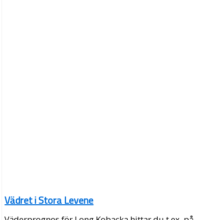
Vädret i Stora Levene
Väderprognos för Long Kobacka hittar du t.ex. på