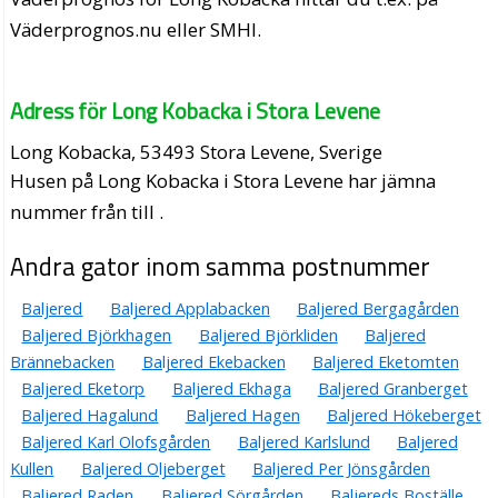
Väderprognos.nu eller SMHI.
Adress för Long Kobacka i Stora Levene
Long Kobacka, 53493 Stora Levene, Sverige
Husen på Long Kobacka i Stora Levene har jämna
nummer från till .
Andra gator inom samma postnummer
Baljered
Baljered Applabacken
Baljered Bergagården
Baljered Björkhagen
Baljered Björkliden
Baljered
Brännebacken
Baljered Ekebacken
Baljered Eketomten
Baljered Eketorp
Baljered Ekhaga
Baljered Granberget
Baljered Hagalund
Baljered Hagen
Baljered Hökeberget
Baljered Karl Olofsgården
Baljered Karlslund
Baljered
Kullen
Baljered Oljeberget
Baljered Per Jönsgården
Baljered Raden
Baljered Sörgården
Baljereds Boställe