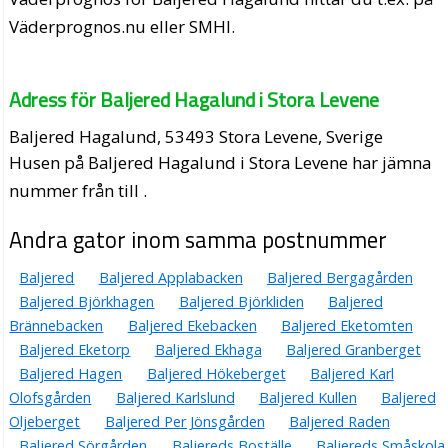
Väderprognos.nu eller SMHI.
Adress för Baljered Hagalund i Stora Levene
Baljered Hagalund, 53493 Stora Levene, Sverige
Husen på Baljered Hagalund i Stora Levene har jämna
nummer från till .
Andra gator inom samma postnummer
Baljered
Baljered Applabacken
Baljered Bergagården
Baljered Björkhagen
Baljered Björkliden
Baljered
Brännebacken
Baljered Ekebacken
Baljered Eketomten
Baljered Eketorp
Baljered Ekhaga
Baljered Granberget
Baljered Hagen
Baljered Hökeberget
Baljered Karl
Olofsgården
Baljered Karlslund
Baljered Kullen
Baljered
Oljeberget
Baljered Per Jönsgården
Baljered Raden
Baljered Sörgården
Baljereds Boställe
Baljereds Småskola