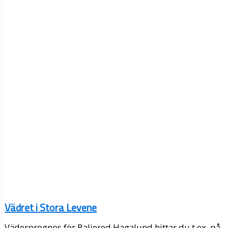
Vädret i Stora Levene
Väderprognos för Baljered Hagalund hittar du t.ex. på