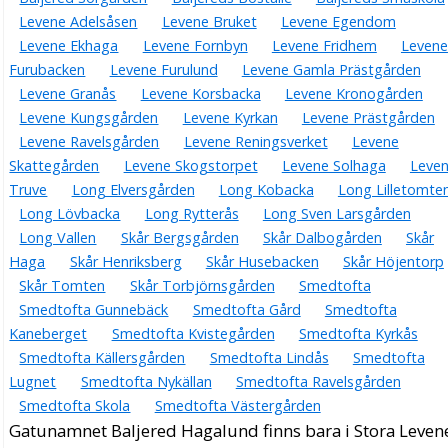
Levene Adelsåsen
Levene Bruket
Levene Egendom
Levene Ekhaga
Levene Fornbyn
Levene Fridhem
Levene
Furubacken
Levene Furulund
Levene Gamla Prästgården
Levene Granås
Levene Korsbacka
Levene Kronogården
Levene Kungsgården
Levene Kyrkan
Levene Prästgården
Levene Ravelsgården
Levene Reningsverket
Levene
Skattegården
Levene Skogstorpet
Levene Solhaga
Leve
Truve
Long Elversgården
Long Kobacka
Long Lilletomte
Long Lövbacka
Long Rytterås
Long Sven Larsgården
Long Vallen
Skår Bergsgården
Skår Dalbogården
Skår
Haga
Skår Henriksberg
Skår Husebacken
Skår Höjentorp
Skår Tomten
Skår Torbjörnsgården
Smedtofta
Smedtofta Gunnebäck
Smedtofta Gård
Smedtofta
Kaneberget
Smedtofta Kvistegården
Smedtofta Kyrkås
Smedtofta Källersgården
Smedtofta Lindås
Smedtofta
Lugnet
Smedtofta Nykällan
Smedtofta Ravelsgården
Smedtofta Skola
Smedtofta Västergården
Gatunamnet Baljered Hagalund finns bara i Stora Leven