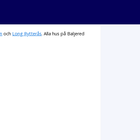
en
och
Long Rytterås
. Alla hus på Baljered