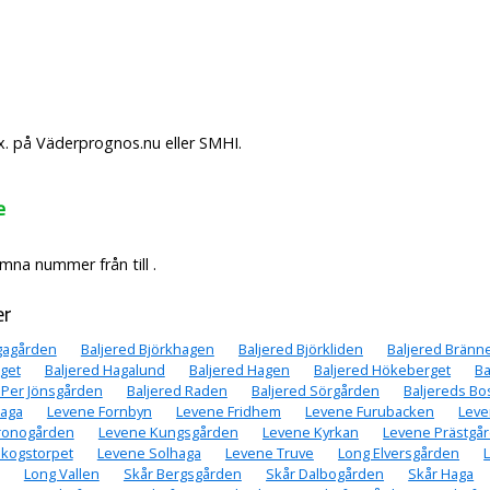
x. på Väderprognos.nu eller SMHI.
e
mna nummer från till .
er
gagården
Baljered Björkhagen
Baljered Björkliden
Baljered Brän
get
Baljered Hagalund
Baljered Hagen
Baljered Hökeberget
Ba
 Per Jönsgården
Baljered Raden
Baljered Sörgården
Baljereds Bos
aga
Levene Fornbyn
Levene Fridhem
Levene Furubacken
Leve
ronogården
Levene Kungsgården
Levene Kyrkan
Levene Prästgå
kogstorpet
Levene Solhaga
Levene Truve
Long Elversgården
Long Vallen
Skår Bergsgården
Skår Dalbogården
Skår Haga