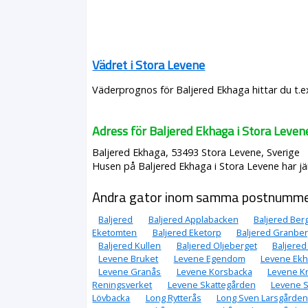
Vädret i Stora Levene
Väderprognos för Baljered Ekhaga hittar du t.e
Adress för Baljered Ekhaga i Stora Leven
Baljered Ekhaga, 53493 Stora Levene, Sverige
Husen på Baljered Ekhaga i Stora Levene har jä
Andra gator inom samma postnumm
Baljered
Baljered Applabacken
Baljered Ber
Eketomten
Baljered Eketorp
Baljered Granber
Baljered Kullen
Baljered Oljeberget
Baljered
Levene Bruket
Levene Egendom
Levene Ekh
Levene Granås
Levene Korsbacka
Levene K
Reningsverket
Levene Skattegården
Levene S
Lövbacka
Long Rytterås
Long Sven Larsgården