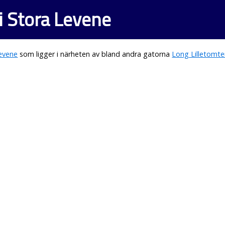
i Stora Levene
evene
som ligger i närheten av bland andra gatorna
Long Lilletomt