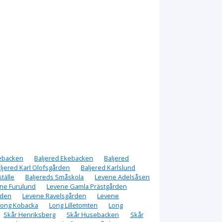
nebacken
Baljered Ekebacken
Baljered
ljered Karl Olofsgården
Baljered Karlslund
tälle
Baljereds Småskola
Levene Adelsåsen
ne Furulund
Levene Gamla Prästgården
rden
Levene Ravelsgården
Levene
Long Kobacka
Long Lilletomten
Long
Skår Henriksberg
Skår Husebacken
Skår