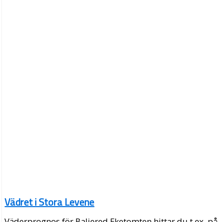
Vädret i Stora Levene
Väderprognos för Baljered Eketomten hittar du t.ex. på