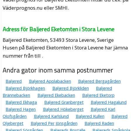
Väderprognos.nu eller SMHI.
Adress för Baljered Eketomten i Stora Levene
Baljered Eketomten, 53493 Stora Levene, Sverige
Husen på Baljered Eketomten i Stora Levene har jämna
nummer från till .
Andra gator inom samma postnummer
Baljered
Baljered Applabacken
Baljered Bergagården
Baljered Björkhagen
Baljered Björkliden
Baljered
Brännebacken
Baljered Ekebacken
Baljered Eketorp
Baljered Ekhaga
Baljered Granberget
Baljered Hagalund
Baljered Hagen
Baljered Hökeberget
Baljered Karl
Olofsgården
Baljered Karlslund
Baljered Kullen
Baljered
Oljeberget
Baljered Per Jönsgården
Baljered Raden
Baljered Sörgården
Baljereds Boställe
Baljereds Småskola