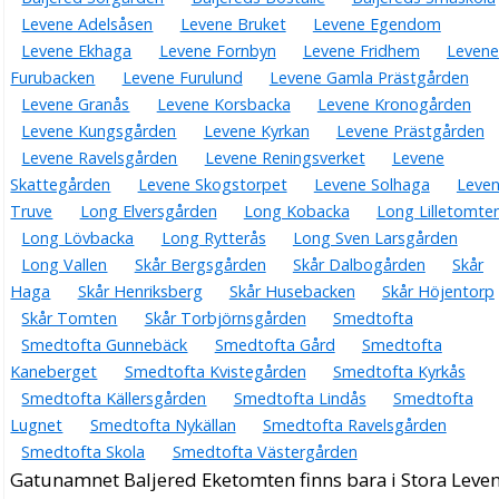
Levene Adelsåsen
Levene Bruket
Levene Egendom
Levene Ekhaga
Levene Fornbyn
Levene Fridhem
Levene
Furubacken
Levene Furulund
Levene Gamla Prästgården
Levene Granås
Levene Korsbacka
Levene Kronogården
Levene Kungsgården
Levene Kyrkan
Levene Prästgården
Levene Ravelsgården
Levene Reningsverket
Levene
Skattegården
Levene Skogstorpet
Levene Solhaga
Leve
Truve
Long Elversgården
Long Kobacka
Long Lilletomte
Long Lövbacka
Long Rytterås
Long Sven Larsgården
Long Vallen
Skår Bergsgården
Skår Dalbogården
Skår
Haga
Skår Henriksberg
Skår Husebacken
Skår Höjentorp
Skår Tomten
Skår Torbjörnsgården
Smedtofta
Smedtofta Gunnebäck
Smedtofta Gård
Smedtofta
Kaneberget
Smedtofta Kvistegården
Smedtofta Kyrkås
Smedtofta Källersgården
Smedtofta Lindås
Smedtofta
Lugnet
Smedtofta Nykällan
Smedtofta Ravelsgården
Smedtofta Skola
Smedtofta Västergården
Gatunamnet Baljered Eketomten finns bara i Stora Leve