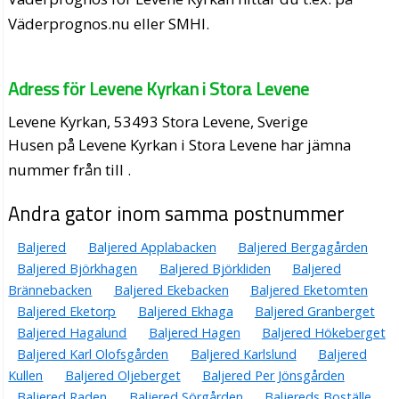
Väderprognos.nu eller SMHI.
Adress för Levene Kyrkan i Stora Levene
Levene Kyrkan, 53493 Stora Levene, Sverige
Husen på Levene Kyrkan i Stora Levene har jämna
nummer från till .
Andra gator inom samma postnummer
Baljered
Baljered Applabacken
Baljered Bergagården
Baljered Björkhagen
Baljered Björkliden
Baljered
Brännebacken
Baljered Ekebacken
Baljered Eketomten
Baljered Eketorp
Baljered Ekhaga
Baljered Granberget
Baljered Hagalund
Baljered Hagen
Baljered Hökeberget
Baljered Karl Olofsgården
Baljered Karlslund
Baljered
Kullen
Baljered Oljeberget
Baljered Per Jönsgården
Baljered Raden
Baljered Sörgården
Baljereds Boställe