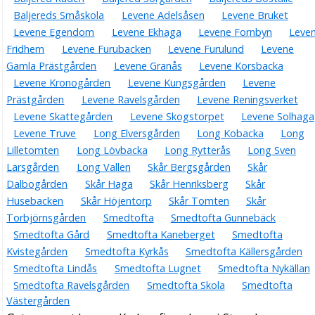
Baljereds Småskola
Levene Adelsåsen
Levene Bruket
Levene Egendom
Levene Ekhaga
Levene Fornbyn
Leve
Fridhem
Levene Furubacken
Levene Furulund
Levene
Gamla Prästgården
Levene Granås
Levene Korsbacka
Levene Kronogården
Levene Kungsgården
Levene
Prästgården
Levene Ravelsgården
Levene Reningsverket
Levene Skattegården
Levene Skogstorpet
Levene Solhaga
Levene Truve
Long Elversgården
Long Kobacka
Long
Lilletomten
Long Lövbacka
Long Rytterås
Long Sven
Larsgården
Long Vallen
Skår Bergsgården
Skår
Dalbogården
Skår Haga
Skår Henriksberg
Skår
Husebacken
Skår Höjentorp
Skår Tomten
Skår
Torbjörnsgården
Smedtofta
Smedtofta Gunnebäck
Smedtofta Gård
Smedtofta Kaneberget
Smedtofta
Kvistegården
Smedtofta Kyrkås
Smedtofta Källersgården
Smedtofta Lindås
Smedtofta Lugnet
Smedtofta Nykällan
Smedtofta Ravelsgården
Smedtofta Skola
Smedtofta
Västergården