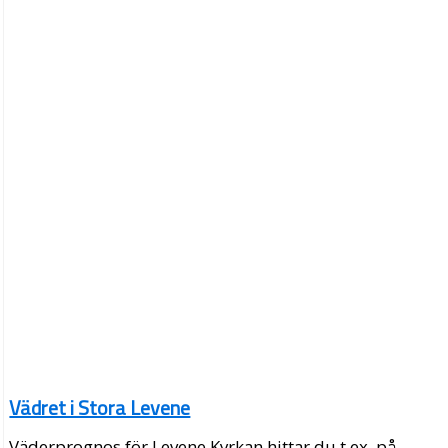
Vädret i Stora Levene
Väderprognos för Levene Kyrkan hittar du t.ex. på