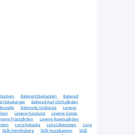
nebacken
Baljered Ekebacken
Baljered
ed Hökeberget
Baljered Karl Olofsgården
Boställe
Baljereds Småskola
Levene
cken
Levene Furulund
Levene Gamla
evene Prästgården
Levene Ravelsgården
ården
Long Kobacka
Long Lilletomten
Long
Skår Henriksberg
Skår Husebacken
Skår