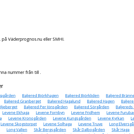
. på Väderprognos.nu eller SMHI.
na nummer från till .
er
gagården
Baljered Björkhagen
Baljered Björkliden
Baljered Brän
Baljered Granberget
Baljered Hagalund
Baljered Hagen
Baljer
Oljeberget
Baljered Per Jönsgården
Baljered Sörgården
Baljereds 
Levene Ekhaga
Levene Fornbyn
Levene Fridhem
Levene Furuba
a
Levene Kronogården
Levene Kungsgården
Levene Kyrkan
L
Levene Skogstorpet
Levene Solhaga
Levene Truve
Long Elversg
Long Vallen
Skår Bergsgården
Skår Dalbogården
Skår Haga