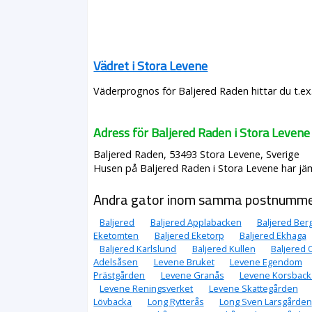
Vädret i Stora Levene
Väderprognos för Baljered Raden hittar du t.ex
Adress för Baljered Raden i Stora Levene
Baljered Raden, 53493 Stora Levene, Sverige
Husen på Baljered Raden i Stora Levene har jäm
Andra gator inom samma postnumm
Baljered
Baljered Applabacken
Baljered Ber
Eketomten
Baljered Eketorp
Baljered Ekhaga
Baljered Karlslund
Baljered Kullen
Baljered 
Adelsåsen
Levene Bruket
Levene Egendom
Prästgården
Levene Granås
Levene Korsback
Levene Reningsverket
Levene Skattegården
Lövbacka
Long Rytterås
Long Sven Larsgården