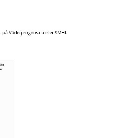
. på Väderprognos.nu eller SMHI.
rån
ök