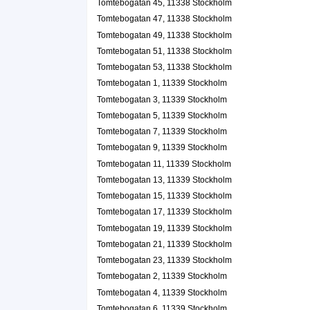
Tomtebogatan 45, 11338 Stockholm
My Olausson AB
Tomtebogatan 47, 11338 Stockholm
Gunborg Mari My Olausson
Tomtebogatan 49, 11338 Stockholm
Tomtebogatan 11, 11339 Stockholm
Tomtebogatan 51, 11338 Stockholm
Tomtebogatan 53, 11338 Stockholm
Deva center för konstnärlig, kulturell och andli
Tomtebogatan 1, 11339 Stockholm
utveckling AB
Tomtebogatan 3, 11339 Stockholm
Tomas Erik Juhani Frankell
Tomtebogatan 5, 11339 Stockholm
08-326620
Tomtebogatan 7, 11339 Stockholm
Tomtebogatan 11 4tr 1503, 11339 Stockholm
Tomtebogatan 9, 11339 Stockholm
Stina Viktorsson
Tomtebogatan 11, 11339 Stockholm
Tomtebogatan 11 Lgh 1001, 11339 Stockholm
Tomtebogatan 13, 11339 Stockholm
Tomtebogatan 15, 11339 Stockholm
Carlson, Christoffer
Tomtebogatan 17, 11339 Stockholm
0702-905703
Tomtebogatan 11 Lgh 1201, 11339 Stockholm
Tomtebogatan 19, 11339 Stockholm
Estradör Lundin
Tomtebogatan 21, 11339 Stockholm
Jan Stefan Lundin
Tomtebogatan 23, 11339 Stockholm
08-6150285
Tomtebogatan 2, 11339 Stockholm
Tomtebogatan 11 Lgh 1301, 11339 Stockholm
Tomtebogatan 4, 11339 Stockholm
Dans
Tomtebogatan 6, 11339 Stockholm