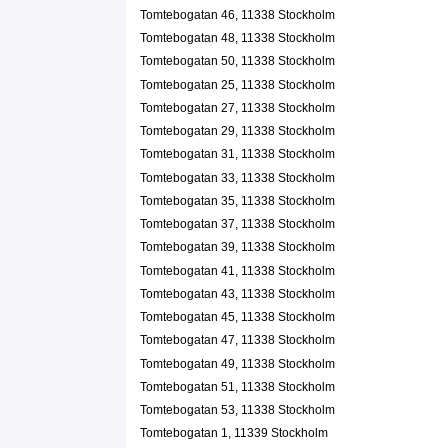
Tomtebogatan 46, 11338 Stockholm
Tomas Paul Erik Engström
Tomtebogatan 48, 11338 Stockholm
Tomtebogatan 13, 11339 Stockholm
Tomtebogatan 50, 11338 Stockholm
BRF Eldaren nr 3
Tomtebogatan 25, 11338 Stockholm
Karl Tomas Öhrn
Tomtebogatan 27, 11338 Stockholm
Tomtebogatan 13, 11339 Stockholm
Tomtebogatan 29, 11338 Stockholm
Tomtebogatan 31, 11338 Stockholm
Ca'put
Tomtebogatan 33, 11338 Stockholm
Erika Elisabeth Lydén
Tomtebogatan 35, 11338 Stockholm
08-6505468
Tomtebogatan 37, 11338 Stockholm
Tomtebogatan 13 Lgh 1203, 11339 Stockholm
Tomtebogatan 39, 11338 Stockholm
Jan Erik Gustav Larsson
Tomtebogatan 41, 11338 Stockholm
08-343674
Tomtebogatan 43, 11338 Stockholm
Tomtebogatan 13 Lgh 1302, 11339 Stockholm
Tomtebogatan 45, 11338 Stockholm
Asian Power Consulting Services HB
Tomtebogatan 47, 11338 Stockholm
08-58010060
Tomtebogatan 14, 11339 Stockholm
Tomtebogatan 49, 11338 Stockholm
Advokatfirman Jan Cadstedt AB
Tomtebogatan 51, 11338 Stockholm
Tomtebogatan 53, 11338 Stockholm
Jan Cadstedt
08-204403
Tomtebogatan 1, 11339 Stockholm
Tomtebogatan 14, 11339 Stockholm