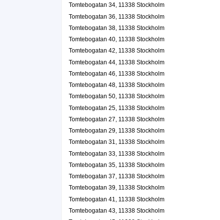
Tomtebogatan 34, 11338 Stockholm
Kreativ Hår Stockholm
Tomtebogatan 36, 11338 Stockholm
Ingela Margareta Olsson
Tomtebogatan 38, 11338 Stockholm
08-331660
Tomtebogatan 10 Lgh 1102, 11339 Stockholm
Tomtebogatan 40, 11338 Stockholm
Göran Gunnhagen
Tomtebogatan 42, 11338 Stockholm
08-307644
Tomtebogatan 44, 11338 Stockholm
Tomtebogatan 10 Lgh 1501, 11339 Stockholm
Tomtebogatan 46, 11338 Stockholm
DIGGAK HB
Tomtebogatan 48, 11338 Stockholm
Karin Maria Elisabeth Berg
Tomtebogatan 50, 11338 Stockholm
Tomtebogatan 11, 11339 Stockholm
Tomtebogatan 25, 11338 Stockholm
Tomtebogatan 27, 11338 Stockholm
Lundin Butler Service KB
Tomtebogatan 29, 11338 Stockholm
08-6150285
Tomtebogatan 31, 11338 Stockholm
Tomtebogatan 11, 11339 Stockholm
Tomtebogatan 33, 11338 Stockholm
Sundén & Lundin Event Production KB
Tomtebogatan 35, 11338 Stockholm
08-6150285
Tomtebogatan 11, 11339 Stockholm
Tomtebogatan 37, 11338 Stockholm
Gechi AB
Tomtebogatan 39, 11338 Stockholm
Tomtebogatan 41, 11338 Stockholm
Markus Leander
Tomtebogatan 11, 11339 Stockholm
Tomtebogatan 43, 11338 Stockholm