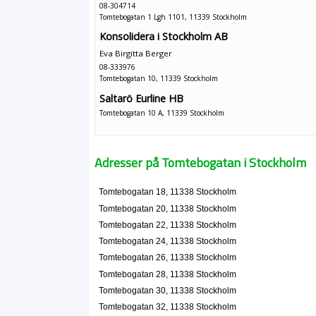
08-304714
Tomtebogatan 1 Lgh 1101, 11339 Stockholm
Konsolidera i Stockholm AB
Eva Birgitta Berger
08-333976
Tomtebogatan 10, 11339 Stockholm
Saltarö Eurline HB
Tomtebogatan 10 A, 11339 Stockholm
Karin Danielsson, leg. psykolog
Adresser på Tomtebogatan i Stockholm
Karin Boerman Danielsson
Tomtebogatan 10 A Lgh 1402, 11339 Stockholm
Tomtebogatan 18, 11338 Stockholm
E. Schyllander Konsult
Tomtebogatan 20, 11338 Stockholm
Katarina Elisabeth Schyllander
Tomtebogatan 22, 11338 Stockholm
Tomtebogatan 10 Iii, 11339 Stockholm
Tomtebogatan 24, 11338 Stockholm
Tomtebogatan 26, 11338 Stockholm
DCA Snickerier
Tomtebogatan 28, 11338 Stockholm
Daniel Christer Alesson
Tomtebogatan 30, 11338 Stockholm
08-305211
Tomtebogatan 32, 11338 Stockholm
Tomtebogatan 10 Lgh 1102, 11339 Stockholm