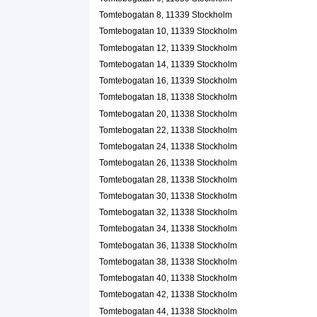
08-6638114
Tomtebogatan 8, 11339 Stockholm
Tomtebogatan 12, 11339 Stockholm
Tomtebogatan 10, 11339 Stockholm
Aktiva System Gösta Holmstedt AB
Tomtebogatan 12, 11339 Stockholm
Lars Gösta Holmstedt
Tomtebogatan 14, 11339 Stockholm
Tomtebogatan 12 4 Tr, 11339 Stockholm
Tomtebogatan 16, 11339 Stockholm
Tomtebogatan 18, 11338 Stockholm
Karl Simon Zonabend
Tomtebogatan 20, 11338 Stockholm
Tomtebogatan 12 Lgh 1302, 11339 Stockholm
Tomtebogatan 22, 11338 Stockholm
V & W Video Int HB
Tomtebogatan 24, 11338 Stockholm
08-326227
Tomtebogatan 26, 11338 Stockholm
Tomtebogatan 13, 11339 Stockholm
Tomtebogatan 28, 11338 Stockholm
Allas Glasmästeri i Stockholm AB
Tomtebogatan 30, 11338 Stockholm
Anders Börje Liljegren
Tomtebogatan 32, 11338 Stockholm
08-322711
Tomtebogatan 34, 11338 Stockholm
Tomtebogatan 13, 11339 Stockholm
Tomtebogatan 36, 11338 Stockholm
Katarina Tegnér AB
Tomtebogatan 38, 11338 Stockholm
Katarina Tegnér
Tomtebogatan 40, 11338 Stockholm
Tomtebogatan 13, 11339 Stockholm
Tomtebogatan 42, 11338 Stockholm
Tomtebogatan 44, 11338 Stockholm
QX Invest i Stockholm AB