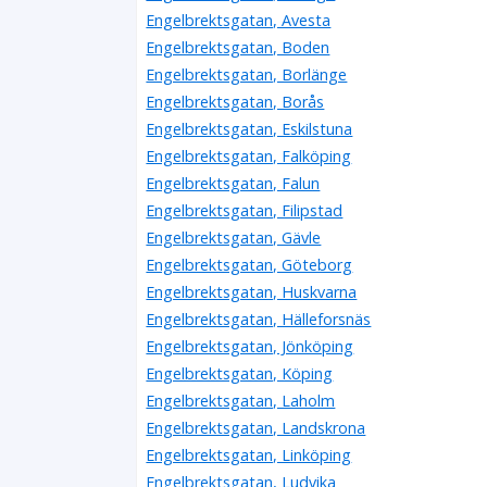
0504-43612
Engelbrektsgatan, Avesta
Engelbrektsgatan 14, 11432 Stockholm
Engelbrektsgatan, Boden
Dr Edsander-Nord Medical AB
Engelbrektsgatan, Borlänge
Åsa Ina Stephanie Edsander Nord
Engelbrektsgatan, Borås
08-242643
Engelbrektsgatan 14, 11432 Stockholm
Engelbrektsgatan, Eskilstuna
Nibie AB
Engelbrektsgatan, Falköping
Johnson Chung Kit Ho
Engelbrektsgatan, Falun
Engelbrektsgatan 14, 11432 Stockholm
Engelbrektsgatan, Filipstad
Engelbrektsgatan, Gävle
Troac AB
Engelbrektsgatan, Göteborg
Claes Bleckert Trozelli
Engelbrektsgatan, Huskvarna
Engelbrektsgatan 14, 11432 Stockholm
Engelbrektsgatan, Hälleforsnäs
ETN Productions - Angela Adegren
Engelbrektsgatan, Jönköping
Angela Adegren
Engelbrektsgatan, Köping
08-7231726
Engelbrektsgatan, Laholm
Engelbrektsgatan 14 Lgh 1101, 11432 Stockholm
Engelbrektsgatan, Landskrona
Nord Biomedical
Engelbrektsgatan, Linköping
Carl Magnus Nord
Engelbrektsgatan, Ludvika
08-242643