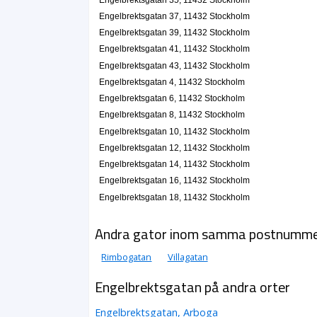
Anna Sjönell
Engelbrektsgatan 12 A Lgh 1102, 11432 Stockholm
Engelbrektsgatan 37, 11432 Stockholm
Engelbrektsgatan 39, 11432 Stockholm
Digital VideoVision Stockholm
Engelbrektsgatan 41, 11432 Stockholm
Simo Julius Naski
Engelbrektsgatan 43, 11432 Stockholm
Engelbrektsgatan 12 Lgh 1003, 11432 Stockholm
Engelbrektsgatan 4, 11432 Stockholm
Engelbrektsgatan 6, 11432 Stockholm
Allimak Soul Care AB
Engelbrektsgatan 8, 11432 Stockholm
Irina Manouilenko
Engelbrektsgatan 10, 11432 Stockholm
Engelbrektsgatan 12a Läg1003, 11432 Stockholm
Engelbrektsgatan 12, 11432 Stockholm
Engelbrektsgatan 14, 11432 Stockholm
Cautio Säkerhet HB
Engelbrektsgatan 16, 11432 Stockholm
Rasmus Viktor Adler Wahlberg
Engelbrektsgatan 18, 11432 Stockholm
Engelbrektsgatan 13, 11432 Stockholm
Andra gator inom samma postnumm
Advokatfirman Katarina Lindqvist AB
Ann Katarina Lindqvist
Rimbogatan
Villagatan
08-7165006
Engelbrektsgatan 13 2 Tr, 11432 Stockholm
Engelbrektsgatan på andra orter
Canadaköket AB
Patrick Mikael Beining
Engelbrektsgatan, Arboga