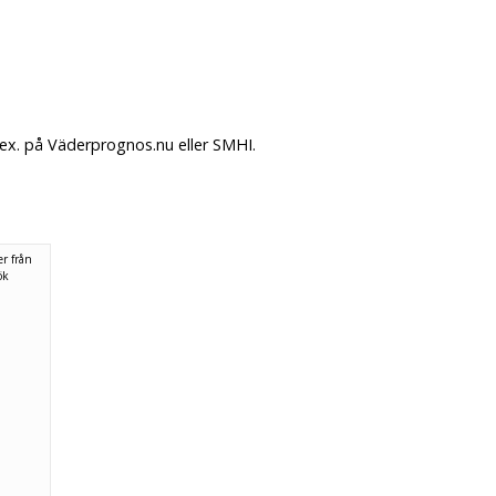
ex. på Väderprognos.nu eller SMHI.
r från
ök