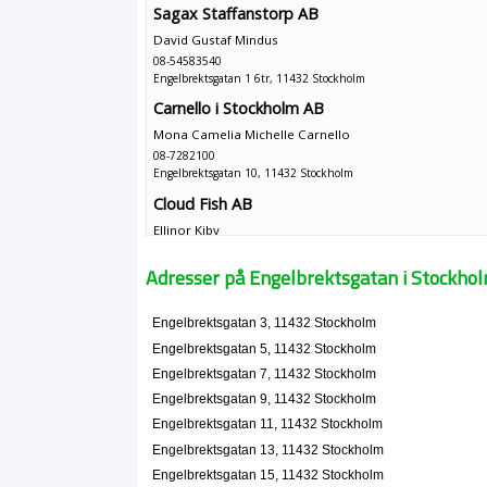
Sagax Staffanstorp AB
David Gustaf Mindus
08-54583540
Engelbrektsgatan 1 6tr, 11432 Stockholm
Carnello i Stockholm AB
Mona Camelia Michelle Carnello
08-7282100
Engelbrektsgatan 10, 11432 Stockholm
Cloud Fish AB
Ellinor Kiby
Engelbrektsgatan 10, 11432 Stockholm
Adresser på Engelbrektsgatan i Stockho
Harald Kjellin AB
Per Harald Kjellin
Engelbrektsgatan 3, 11432 Stockholm
08-161601
Engelbrektsgatan 5, 11432 Stockholm
Engelbrektsgatan 10, 11432 Stockholm
Engelbrektsgatan 7, 11432 Stockholm
Henrik Evengård AB
Engelbrektsgatan 9, 11432 Stockholm
Henrik Lennart Ingvar Evengård
Engelbrektsgatan 11, 11432 Stockholm
08-102262
Engelbrektsgatan 13, 11432 Stockholm
Engelbrektsgatan 10, 11432 Stockholm
Engelbrektsgatan 15, 11432 Stockholm