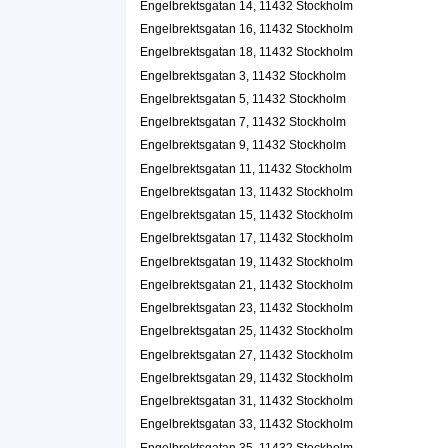
Engelbrektsgatan 14, 11432 Stockholm
Gustaf Joakim Askegård
Engelbrektsgatan 16, 11432 Stockholm
0152-24316
Engelbrektsgatan 12, 11432 Stockholm
Engelbrektsgatan 18, 11432 Stockholm
InBetween Entertainment AB
Engelbrektsgatan 3, 11432 Stockholm
Engelbrektsgatan 5, 11432 Stockholm
Peter Alexander Carnello
08-54532240
Engelbrektsgatan 7, 11432 Stockholm
Engelbrektsgatan 12, 11432 Stockholm
Engelbrektsgatan 9, 11432 Stockholm
Zeventy AB
Engelbrektsgatan 11, 11432 Stockholm
Dick Gunnar Michael Wenngren
Engelbrektsgatan 13, 11432 Stockholm
08-54532240
Engelbrektsgatan 15, 11432 Stockholm
Engelbrektsgatan 12, 11432 Stockholm
Engelbrektsgatan 17, 11432 Stockholm
Product Innovation, Pi Consulting
Engelbrektsgatan 19, 11432 Stockholm
Hyo-Sook Park Krentzel
Engelbrektsgatan 21, 11432 Stockholm
Engelbrektsgatan 12 4 Tr, 11432 Stockholm
Engelbrektsgatan 23, 11432 Stockholm
Engelbrektsgatan 25, 11432 Stockholm
Noel Navagh Målerifirma
Engelbrektsgatan 27, 11432 Stockholm
Noel Christopher Francis Navagh
Engelbrektsgatan 29, 11432 Stockholm
Engelbrektsgatan 12 A Lgh 1101, 11432 Stockholm
Engelbrektsgatan 31, 11432 Stockholm
Precious
Engelbrektsgatan 33, 11432 Stockholm
Engelbrektsgatan 35, 11432 Stockholm