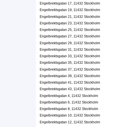
Malmberg & Co. AB
Engelbrektsgatan 17, 11432 Stockholm
Pär Torsten Klemets Malmberg
Engelbrektsgatan 19, 11432 Stockholm
Engelbrektsgatan 10, 11432 Stockholm
Engelbrektsgatan 21, 11432 Stockholm
Engelbrektsgatan 23, 11432 Stockholm
New Street Capital AB
Engelbrektsgatan 25, 11432 Stockholm
Erik Oscar Georg Wästlund
Engelbrektsgatan 27, 11432 Stockholm
Engelbrektsgatan 10, 11432 Stockholm
Engelbrektsgatan 29, 11432 Stockholm
Willax AB
Engelbrektsgatan 31, 11432 Stockholm
Engelbrektsgatan 33, 11432 Stockholm
Per Anders Bjelkstål
Engelbrektsgatan 10, 11432 Stockholm
Engelbrektsgatan 35, 11432 Stockholm
Engelbrektsgatan 37, 11432 Stockholm
Been There AB
Engelbrektsgatan 39, 11432 Stockholm
Anna Sjönell
Engelbrektsgatan 41, 11432 Stockholm
Engelbrektsgatan 12, 11432 Stockholm
Engelbrektsgatan 43, 11432 Stockholm
Engelbrektsgatan 4, 11432 Stockholm
Bungyjump AB
Engelbrektsgatan 6, 11432 Stockholm
Peter Alexander Carnello
Engelbrektsgatan 8, 11432 Stockholm
Engelbrektsgatan 12, 11432 Stockholm
Engelbrektsgatan 10, 11432 Stockholm
Engelbrektsgatan 12, 11432 Stockholm
Confide Legal Services AB