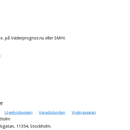
ex. på Väderprognos.nu eller SMHI.
m
er
Lögebodavägen
Vanadislunden
Ynglingagatan
kholm
lsgatan, 11354, Stockholm.