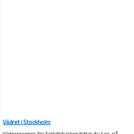
Vädret i Stockholm
Väderprognos för Sollidsbacken hittar du t.ex. på