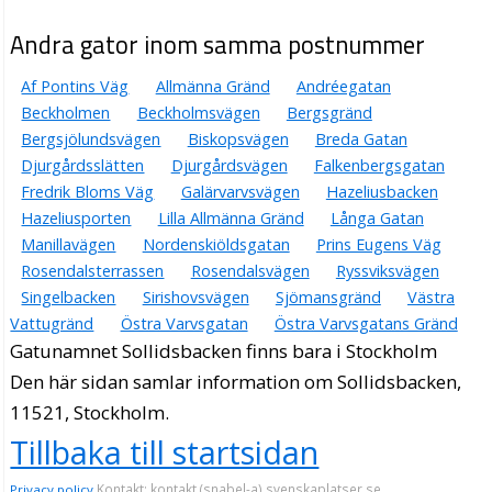
Andra gator inom samma postnummer
Af Pontins Väg
Allmänna Gränd
Andréegatan
Beckholmen
Beckholmsvägen
Bergsgränd
Bergsjölundsvägen
Biskopsvägen
Breda Gatan
Djurgårdsslätten
Djurgårdsvägen
Falkenbergsgatan
Fredrik Bloms Väg
Galärvarvsvägen
Hazeliusbacken
Hazeliusporten
Lilla Allmänna Gränd
Långa Gatan
Manillavägen
Nordenskiöldsgatan
Prins Eugens Väg
Rosendalsterrassen
Rosendalsvägen
Ryssviksvägen
Singelbacken
Sirishovsvägen
Sjömansgränd
Västra
Vattugränd
Östra Varvsgatan
Östra Varvsgatans Gränd
Gatunamnet Sollidsbacken finns bara i Stockholm
Den här sidan samlar information om Sollidsbacken,
11521, Stockholm.
Tillbaka till startsidan
Kontakt: kontakt (snabel-a) svenskaplatser.se
Privacy policy