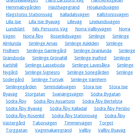
Hemmabygården
Hästhagegränd
Höjalundsvägen
Klagstorps Stationsväg
Källadalsvägen
Källstorpsvägen
Lilla Isie
Lilla Isie Byaväg
Lilleväg
Linelundsvägen
Lundslätt
Nils Perssons Väg
Norra Vallbyvägen
Norra
Vägen
Norra Åby
Rosenlidsvägen
Simlinge
Simlinge
Almlunda
Simlinge Arnäs
Simlinge Askliden
Simlinge
Fridhem
Simlinge Gamlegård
Simlinge Granlunda
Simling
Gränsboda
Simlinge Grönahill
Simlinge Inafred
Simlinge
Karlshill
Simlinge Lasseboda
Simlinge Lavesåkra
Simlinge
Nygård
Simlinge Signesro
Simlinge Sonegården
Simlinge
Södergård
Simlinge Torsvik
Simlinge Värnhem
Simlingegården
Simrisdalsvägen
Stora Isie
Stora Isie
Byaväg
Storgatan
Svanängsvägen
Södra Bygatan
Södra Åby
Södra Åby Assartorp
Södra Åby Bertelsta
Södra Åby Byaväg
Södra Åby Källadal
Södra Åby Persbo
Södra Åby Rosenlid
Södra Åby Stationsväg
Södra Åby
Västergård
Taborvägen
Timmervägen
Torget
Torggatan
Vagnmakaregränd
Vallby
Vallby Byaväg