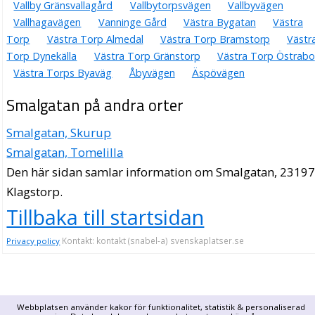
Vallby Gränsvallagård
Vallbytorpsvägen
Vallbyvägen
Vallhagavägen
Vanninge Gård
Västra Bygatan
Västra
Torp
Västra Torp Almedal
Västra Torp Bramstorp
Västr
Torp Dynekälla
Västra Torp Gränstorp
Västra Torp Östrabo
Västra Torps Byaväg
Åbyvägen
Äspövägen
Smalgatan på andra orter
Smalgatan, Skurup
Smalgatan, Tomelilla
Den här sidan samlar information om Smalgatan, 23197
Klagstorp.
Tillbaka till startsidan
Kontakt: kontakt (snabel-a) svenskaplatser.se
Privacy policy
Webbplatsen använder kakor för funktionalitet, statistik & personaliserad