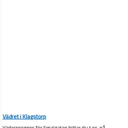
Vädret i Klagstorp
Väderprognos för Smalgatan hittar du t.ex. på