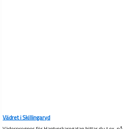
Vädret i Skillingaryd
Väderprognos för Hantverkaregatan hittar du t.ex. på