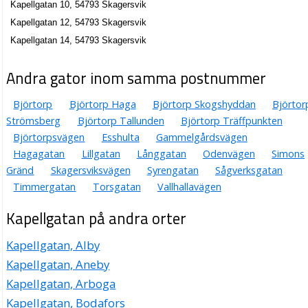
Kapellgatan 10, 54793 Skagersvik
Kapellgatan 12, 54793 Skagersvik
Kapellgatan 14, 54793 Skagersvik
Andra gator inom samma postnummer
Björtorp
Björtorp Haga
Björtorp Skogshyddan
Björtor
Strömsberg
Björtorp Tallunden
Björtorp Träffpunkten
Björtorpsvägen
Esshulta
Gammelgårdsvägen
Hagagatan
Lillgatan
Långgatan
Odenvägen
Simons
Gränd
Skagersviksvägen
Syrengatan
Sågverksgatan
Timmergatan
Torsgatan
Vallhallavägen
Kapellgatan på andra orter
Kapellgatan, Alby
Kapellgatan, Aneby
Kapellgatan, Arboga
Kapellgatan, Bodafors