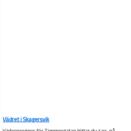
Vädret i Skagersvik
Väderprognos för Timmergatan hittar du t.ex. på