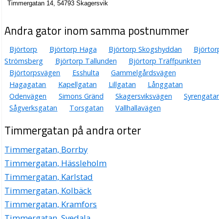
Timmergatan 14, 54793 Skagersvik
Andra gator inom samma postnummer
Björtorp
Björtorp Haga
Björtorp Skogshyddan
Björtor
Strömsberg
Björtorp Tallunden
Björtorp Träffpunkten
Björtorpsvägen
Esshulta
Gammelgårdsvägen
Hagagatan
Kapellgatan
Lillgatan
Långgatan
Odenvägen
Simons Gränd
Skagersviksvägen
Syrengata
Sågverksgatan
Torsgatan
Vallhallavägen
Timmergatan på andra orter
Timmergatan, Borrby
Timmergatan, Hässleholm
Timmergatan, Karlstad
Timmergatan, Kolbäck
Timmergatan, Kramfors
Timmergatan, Svedala