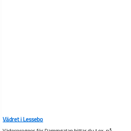
Vädret i Lessebo
Väderprognos för Dammgatan hittar du t.ex. på