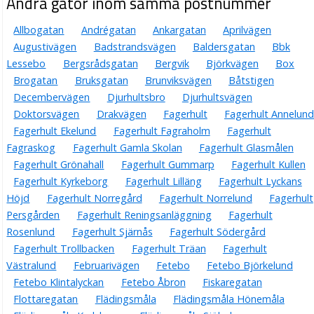
Andra gator inom samma postnummer
Allbogatan
Andrégatan
Ankargatan
Aprilvägen
Augustivägen
Badstrandsvägen
Baldersgatan
Bbk
Lessebo
Bergsrådsgatan
Bergvik
Björkvägen
Box
Brogatan
Bruksgatan
Brunviksvägen
Båtstigen
Decembervägen
Djurhultsbro
Djurhultsvägen
Doktorsvägen
Drakvägen
Fagerhult
Fagerhult Annelund
Fagerhult Ekelund
Fagerhult Fagraholm
Fagerhult
Fagraskog
Fagerhult Gamla Skolan
Fagerhult Glasmålen
Fagerhult Grönahall
Fagerhult Gummarp
Fagerhult Kullen
Fagerhult Kyrkeborg
Fagerhult Lilläng
Fagerhult Lyckans
Höjd
Fagerhult Norregård
Fagerhult Norrelund
Fagerhult
Persgården
Fagerhult Reningsanläggning
Fagerhult
Rosenlund
Fagerhult Sjärnås
Fagerhult Södergård
Fagerhult Trollbacken
Fagerhult Träan
Fagerhult
Västralund
Februarivägen
Fetebo
Fetebo Björkelund
Fetebo Klintalyckan
Fetebo Åbron
Fiskaregatan
Flottaregatan
Flädingsmåla
Flädingsmåla Hönemåla