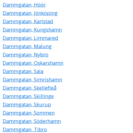
Dammgatan, Höör
Dammgatan, Jönköping
Dammgatan, Karlstad
Dammgatan, Kungshamn
Dammgatan, Limmared
Dammgatan, Malung
Dammgatan, Nybro
Dammgatan, Oskarshamn
Dammgatan, Sala
Dammgatan, Simrishamn
Dammgatan, Skellefteå
Dammgatan, Skillinge
Dammgatan, Skurup
Dammgatan, Sommen
Dammgatan, Söderhamn
Dammgatan, Tibro