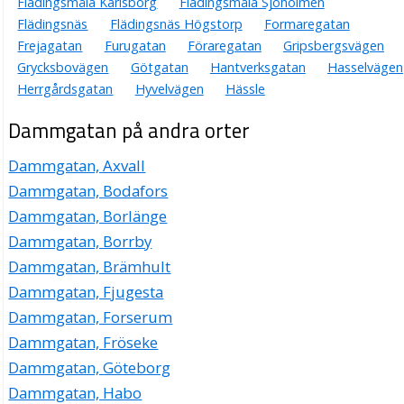
Flädingsmåla Karlsborg
Flädingsmåla Sjöholmen
Flädingsnäs
Flädingsnäs Högstorp
Formaregatan
Frejagatan
Furugatan
Föraregatan
Gripsbergsvägen
Grycksbovägen
Götgatan
Hantverksgatan
Hasselvägen
Herrgårdsgatan
Hyvelvägen
Hässle
Dammgatan på andra orter
Dammgatan, Axvall
Dammgatan, Bodafors
Dammgatan, Borlänge
Dammgatan, Borrby
Dammgatan, Brämhult
Dammgatan, Fjugesta
Dammgatan, Forserum
Dammgatan, Fröseke
Dammgatan, Göteborg
Dammgatan, Habo