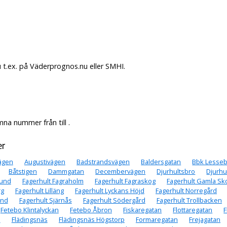
t.ex. på Väderprognos.nu eller SMHI.
a nummer från till .
er
vägen
Augustivägen
Badstrandsvägen
Baldersgatan
Bbk Lesse
Båtstigen
Dammgatan
Decembervägen
Djurhultsbro
Djurhu
lund
Fagerhult Fagraholm
Fagerhult Fagraskog
Fagerhult Gamla Sk
rg
Fagerhult Lilläng
Fagerhult Lyckans Höjd
Fagerhult Norregård
und
Fagerhult Sjärnås
Fagerhult Södergård
Fagerhult Trollbacken
Fetebo Klintalyckan
Fetebo Åbron
Fiskaregatan
Flottaregatan
F
n
Flädingsnäs
Flädingsnäs Högstorp
Formaregatan
Frejagatan