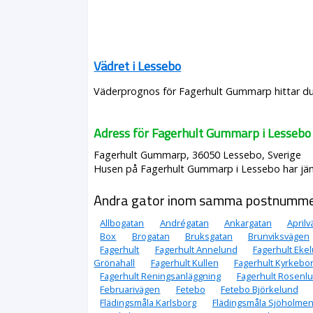
Vädret i Lessebo
Väderprognos för Fagerhult Gummarp hittar du 
Adress för Fagerhult Gummarp i Lessebo
Fagerhult Gummarp, 36050 Lessebo, Sverige
Husen på Fagerhult Gummarp i Lessebo har jämn
Andra gator inom samma postnumm
Allbogatan
Andrégatan
Ankargatan
April
Box
Brogatan
Bruksgatan
Brunviksvägen
Fagerhult
Fagerhult Annelund
Fagerhult Eke
Grönahall
Fagerhult Kullen
Fagerhult Kyrkebo
Fagerhult Reningsanläggning
Fagerhult Rosenl
Februarivägen
Fetebo
Fetebo Björkelund
Flädingsmåla Karlsborg
Flädingsmåla Sjöholme