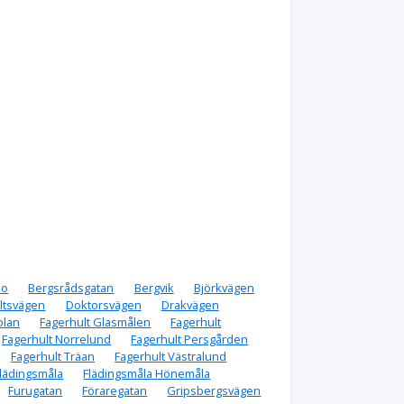
bo
Bergsrådsgatan
Bergvik
Björkvägen
ltsvägen
Doktorsvägen
Drakvägen
olan
Fagerhult Glasmålen
Fagerhult
Fagerhult Norrelund
Fagerhult Persgården
Fagerhult Träan
Fagerhult Västralund
lädingsmåla
Flädingsmåla Hönemåla
Furugatan
Föraregatan
Gripsbergsvägen