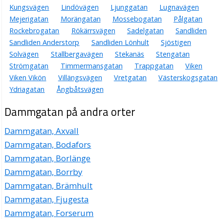
Kungsvägen
Lindövägen
Ljunggatan
Lugnavägen
Mejerigatan
Morängatan
Mossebogatan
Pålgatan
Rockebrogatan
Rökärrsvägen
Sadelgatan
Sandliden
Sandliden Anderstorp
Sandliden Lönhult
Sjöstigen
Solvägen
Stallbergavägen
Stekanäs
Stengatan
Strömgatan
Timmermansgatan
Trappgatan
Viken
Viken Vikön
Villängsvägen
Vretgatan
Västerskogsgatan
Ydriagatan
Ångbåtsvägen
Dammgatan på andra orter
Dammgatan, Axvall
Dammgatan, Bodafors
Dammgatan, Borlänge
Dammgatan, Borrby
Dammgatan, Brämhult
Dammgatan, Fjugesta
Dammgatan, Forserum