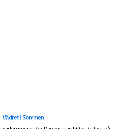
Vädret i Sommen
Väderprognos för Dammgatan hittar du t.ex. på