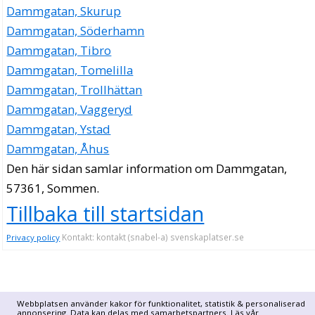
Dammgatan, Skurup
Dammgatan, Söderhamn
Dammgatan, Tibro
Dammgatan, Tomelilla
Dammgatan, Trollhättan
Dammgatan, Vaggeryd
Dammgatan, Ystad
Dammgatan, Åhus
Den här sidan samlar information om Dammgatan,
57361, Sommen.
Tillbaka till startsidan
Kontakt: kontakt (snabel-a) svenskaplatser.se
Privacy policy
Webbplatsen använder kakor för funktionalitet, statistik & personaliserad
annonsering. Data kan delas med samarbetspartners. Läs vår