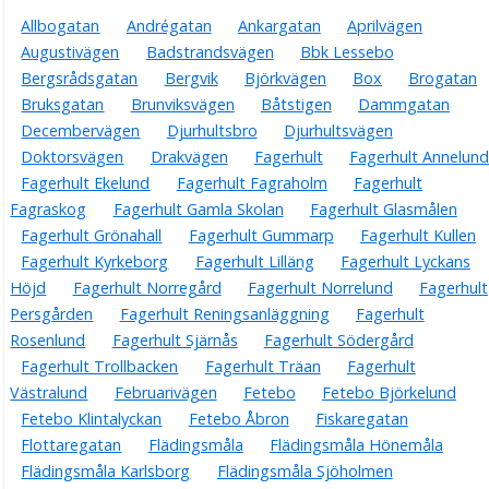
Allbogatan
Andrégatan
Ankargatan
Aprilvägen
Augustivägen
Badstrandsvägen
Bbk Lessebo
Bergsrådsgatan
Bergvik
Björkvägen
Box
Brogatan
Bruksgatan
Brunviksvägen
Båtstigen
Dammgatan
Decembervägen
Djurhultsbro
Djurhultsvägen
Doktorsvägen
Drakvägen
Fagerhult
Fagerhult Annelund
Fagerhult Ekelund
Fagerhult Fagraholm
Fagerhult
Fagraskog
Fagerhult Gamla Skolan
Fagerhult Glasmålen
Fagerhult Grönahall
Fagerhult Gummarp
Fagerhult Kullen
Fagerhult Kyrkeborg
Fagerhult Lilläng
Fagerhult Lyckans
Höjd
Fagerhult Norregård
Fagerhult Norrelund
Fagerhult
Persgården
Fagerhult Reningsanläggning
Fagerhult
Rosenlund
Fagerhult Sjärnås
Fagerhult Södergård
Fagerhult Trollbacken
Fagerhult Träan
Fagerhult
Västralund
Februarivägen
Fetebo
Fetebo Björkelund
Fetebo Klintalyckan
Fetebo Åbron
Fiskaregatan
Flottaregatan
Flädingsmåla
Flädingsmåla Hönemåla
Flädingsmåla Karlsborg
Flädingsmåla Sjöholmen