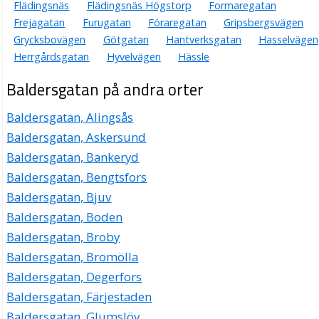
Flädingsnäs
Flädingsnäs Högstorp
Formaregatan
Frejagatan
Furugatan
Föraregatan
Gripsbergsvägen
Grycksbovägen
Götgatan
Hantverksgatan
Hasselvägen
Herrgårdsgatan
Hyvelvägen
Hässle
Baldersgatan på andra orter
Baldersgatan, Alingsås
Baldersgatan, Askersund
Baldersgatan, Bankeryd
Baldersgatan, Bengtsfors
Baldersgatan, Bjuv
Baldersgatan, Boden
Baldersgatan, Broby
Baldersgatan, Bromölla
Baldersgatan, Degerfors
Baldersgatan, Färjestaden
Baldersgatan, Glumslöv