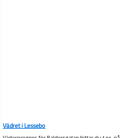
Vädret i Lessebo
Väderprognos för Baldersgatan hittar du t.ex. på